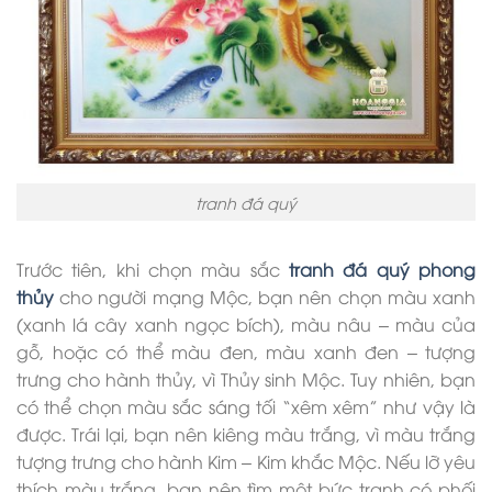
tranh đá quý
Trước tiên, khi chọn màu sắc
tranh đá quý phong
thủy
cho người mạng Mộc, bạn nên chọn màu xanh
(xanh lá cây xanh ngọc bích), màu nâu – màu của
gỗ, hoặc có thể màu đen, màu xanh đen – tượng
trưng cho hành thủy, vì Thủy sinh Mộc. Tuy nhiên, bạn
có thể chọn màu sắc sáng tối “xêm xêm” như vậy là
được. Trái lại, bạn nên kiêng màu trắng, vì màu trắng
tượng trưng cho hành Kim – Kim khắc Mộc. Nếu lỡ yêu
thích màu trắng, bạn nên tìm một bức tranh có phối