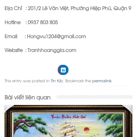
Địa Chỉ : 201/2 Lê Văn Việt, Phường Hiệp Phú, Quận 9
Hotline : 0937 803 805
Email : Hongvu1204@gmail.com
Website : Tranhhoanggia.com
This entry was posted in
Tin tức
. Bookmark the
permalink
.
Bài viết liên quan