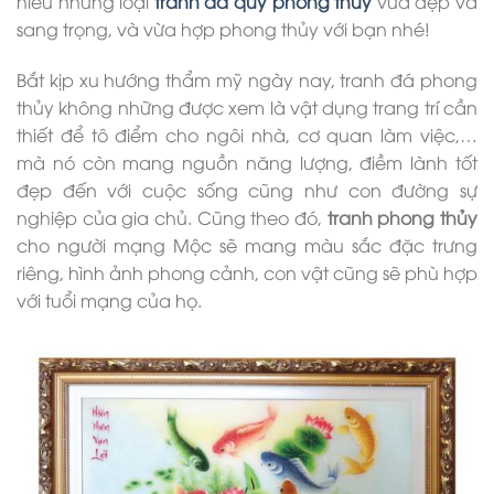
hiểu những loại
tranh đá quý phong thủy
vừa đẹp và
sang trọng, và vừa hợp phong thủy với bạn nhé!
Bắt kịp xu hướng thẩm mỹ ngày nay, tranh đá phong
thủy không những được xem là vật dụng trang trí cần
thiết để tô điểm cho ngôi nhà, cơ quan làm việc,…
mà nó còn mang nguồn năng lượng, điềm lành tốt
đẹp đến với cuộc sống cũng như con đường sự
nghiệp của gia chủ. Cũng theo đó,
tranh phong thủy
cho người mạng Mộc sẽ mang màu sắc đặc trưng
riêng, hình ảnh phong cảnh, con vật cũng sẽ phù hợp
với tuổi mạng của họ.