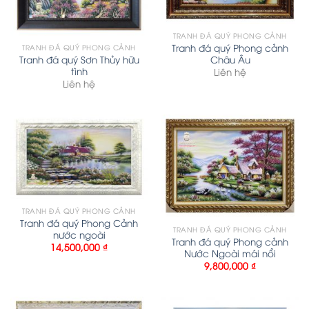
TRANH ĐÁ QUÝ PHONG CẢNH
Tranh đá quý Phong cảnh
TRANH ĐÁ QUÝ PHONG CẢNH
Tranh đá quý Sơn Thủy hữu
Châu Âu
tình
Liên hệ
Liên hệ
TRANH ĐÁ QUÝ PHONG CẢNH
Tranh đá quý Phong Cảnh
TRANH ĐÁ QUÝ PHONG CẢNH
nước ngoài
Tranh đá quý Phong cảnh
14,500,000
₫
Nước Ngoài mái nổi
9,800,000
₫