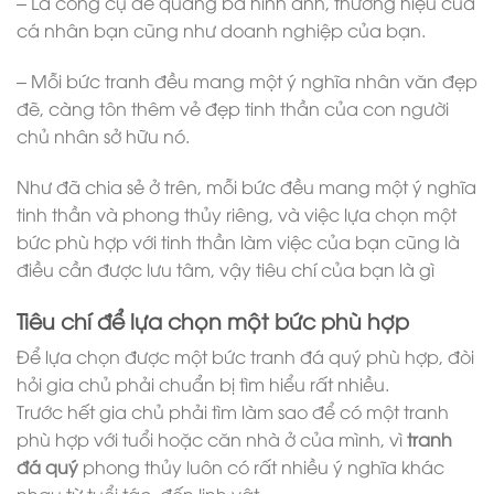
– Là công cụ để quảng bá hình ảnh, thương hiệu của
cá nhân bạn cũng như doanh nghiệp của bạn.
– Mỗi bức tranh đều mang một ý nghĩa nhân văn đẹp
đẽ, càng tôn thêm vẻ đẹp tinh thần của con người
chủ nhân sở hữu nó.
Như đã chia sẻ ở trên, mỗi bức đều mang một ý nghĩa
tinh thần và phong thủy riêng, và việc lựa chọn một
bức phù hợp với tinh thần làm việc của bạn cũng là
điều cần được lưu tâm, vậy tiêu chí của bạn là gì
Tiêu chí để lựa chọn một bức phù hợp
Để lựa chọn được một bức
tranh đá quý
phù hợp, đòi
hỏi gia chủ phải chuẩn bị tìm hiểu rất nhiều.
Trước hết gia chủ phải tìm làm sao để có một tranh
phù hợp với tuổi hoặc căn nhà ở của mình, vì
tranh
đá quý
phong thủy luôn có rất nhiều ý nghĩa khác