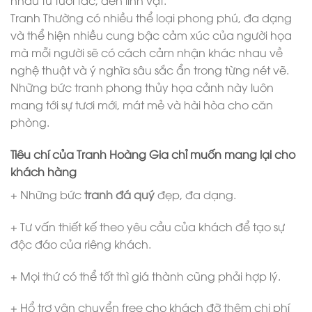
nhau từ tuổi tác, đến linh vật.
Tranh Thường có nhiều thể loại phong phú, đa dạng
và thể hiện nhiều cung bậc cảm xúc của người họa
mà mỗi người sẽ có cách cảm nhận khác nhau về
nghệ thuật và ý nghĩa sâu sắc ẩn trong từng nét vẽ.
Những bức tranh phong thủy họa cảnh này luôn
mang tới sự tươi mới, mát mẻ và hài hòa cho căn
phòng.
Tiêu chí của Tranh Hoàng Gia chỉ muốn mang lại cho
khách hàng
+ Những bức
tranh đá quý
đẹp, đa dạng.
+ Tư vấn thiết kế theo yêu cầu của khách để tạo sự
độc đáo của riêng khách.
+ Mọi thứ có thể tốt thì giá thành cũng phải hợp lý.
+ Hổ trợ vận chuyển free cho khách đỡ thêm chi phí