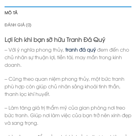
MÔ TẢ
ĐÁNH GIÁ (0)
Lợi ích khi bạn sỡ hữu Tranh Đá Quý
– Với ý nghĩa phong thủy,
tranh đá quý
đem đến cho
chủ nhân sự thuận lợi, tiền tài, may mắn trong kinh
doanh.
– Cũng theo quan niệm phong thủy, một bức tranh
phù hợp còn giúp chủ nhân sảng khoái tinh thần,
thanh lọc khí huyết.
– Làm tăng giá trị thẩm mỹ của gian phòng nơi treo
bức tranh. Giúp nơi làm việc của bạn trở nên xinh đẹp
và sang trọng.