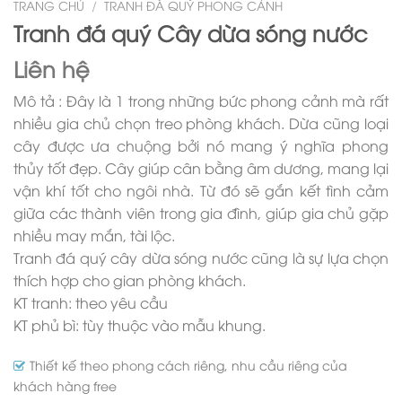
TRANG CHỦ
/
TRANH ĐÁ QUÝ PHONG CẢNH
Tranh đá quý Cây dừa sóng nước
Liên hệ
Mô tả : Đây là 1 trong những bức phong cảnh mà rất
nhiều gia chủ chọn treo phòng khách. Dừa cũng loại
cây được ưa chuộng bởi nó mang ý nghĩa phong
thủy tốt đẹp. Cây giúp cân bằng âm dương, mang lại
vận khí tốt cho ngôi nhà. Từ đó sẽ gắn kết tình cảm
giữa các thành viên trong gia đình, giúp gia chủ gặp
nhiều may mắn, tài lộc.
Tranh đá quý cây dừa sóng nước cũng là sự lựa chọn
thích hợp cho gian phòng khách.
KT tranh: theo yêu cầu
KT phủ bì: tùy thuộc vào mẫu khung.
Thiết kế theo phong cách riêng, nhu cầu riêng của
khách hàng free