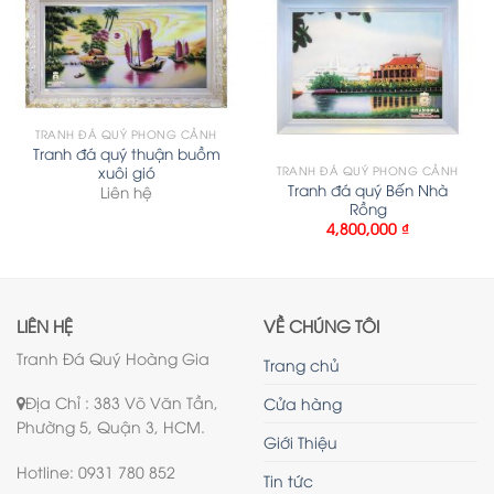
TRANH ĐÁ QUÝ PHONG CẢNH
Tranh đá quý thuận buồm
xuôi gió
TRANH ĐÁ QUÝ PHONG CẢNH
Tranh đá quý Bến Nhà
Liên hệ
Rồng
4,800,000
₫
LIÊN HỆ
VỀ CHÚNG TÔI
Tranh Đá Quý Hoàng Gia
Trang chủ
Địa Chỉ : 383 Võ Văn Tần,
Cửa hàng
Phường 5, Quận 3, HCM.
Giới Thiệu
Hotline: 0931 780 852
Tin tức