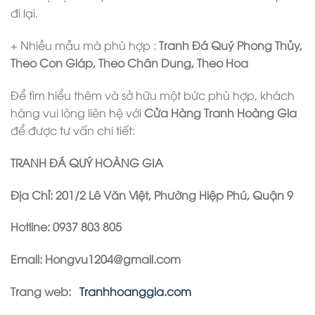
đi lại.
+ Nhiều mẫu mà phù hợp :
Tranh Đá Quý Phong Thủy,
Theo Con Giáp, Theo Chân Dung, Theo Hoa
Để tìm hiểu thêm và sở hữu một bức phù hợp, khách
hàng vui lòng liên hệ với
Cửa Hàng Tranh Hoàng Gia
để được tư vấn chi tiết:
TRANH ĐÁ QUÝ HOÀNG GIA
Địa Chỉ
: 201/2 Lê Văn Việt, Phường Hiệp Phú, Quận 9
Hotline: 0937 803 805
Email: Hongvu1204@gmail.com
Trang web:
Tranhhoanggia.com