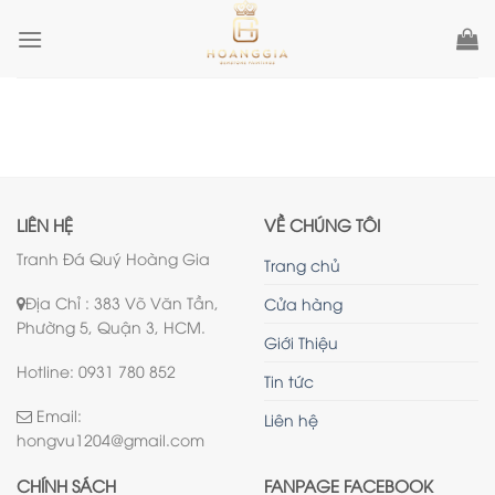
Skip
to
content
LIÊN HỆ
VỀ CHÚNG TÔI
Tranh Đá Quý Hoàng Gia
Trang chủ
Địa Chỉ : 383 Võ Văn Tần,
Cửa hàng
Phường 5, Quận 3, HCM.
Giới Thiệu
Hotline: 0931 780 852
Tin tức
Email:
Liên hệ
hongvu1204@gmail.com
CHÍNH SÁCH
FANPAGE FACEBOOK