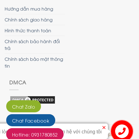
Hướng dẫn mua hàng
Chính sách giao hàng
Hình thức thanh toán
Chính sách bảo hành đổi
trả
Chính sách bảo mật thông
tin
DMCA
Chat Zalo
Chat Facebook
i lòng bấm vào nút này để liên hệ với chúng tôi
Hotline: 0931780852
© 2020 - Bản quyền của Tranh Hoàng Gia