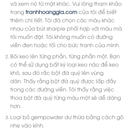
và xem nó từ mặt khác. Vui lòng tham khảo
trang
tranhhoanggia.com
của tôi để biết
thêm chi tiết. Tôi đã chọn các màu khác
nhau của bút sharpie phối hợp với màu mà
tôi muốn đặt. Tôi không muốn có đường
viền đen hoặc tối cho bức tranh của mình.
Bôi keo lên từng phần, từng phần một. Bạn
có thể sử dụng bất kỳ loại keo nào để keo
khô, sau đó rắc bột đá quý lên vùng
dán. Thấy rằng bột đá quý được lấp đầy
trong các đường viền. Tôi thấy rằng việc
thoa bột đá quý từng màu một sẽ dễ dàng
hơn.
Loại bỏ gempowder dư thừa bằng cách gõ
nhẹ vào kính.