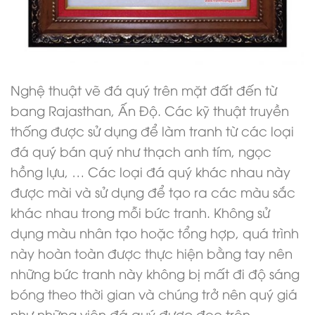
Nghệ thuật vẽ đá quý trên mặt đất đến từ
bang Rajasthan, Ấn Độ. Các kỹ thuật truyền
thống được sử dụng để làm tranh từ các loại
đá quý bán quý như thạch anh tím, ngọc
hồng lựu, … Các loại đá quý khác nhau này
được mài và sử dụng để tạo ra các màu sắc
khác nhau trong mỗi bức tranh. Không sử
dụng màu nhân tạo hoặc tổng hợp, quá trình
này hoàn toàn được thực hiện bằng tay nên
những bức tranh này không bị mất đi độ sáng
bóng theo thời gian và chúng trở nên quý giá
như những viên đá quý được đeo trên