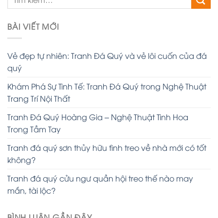
BÀI VIẾT MỚI
Vẻ đẹp tự nhiên: Tranh Đá Quý và vẻ lôi cuốn của đá
quý
Khám Phá Sự Tinh Tế: Tranh Đá Quý trong Nghệ Thuật
Trang Trí Nội Thất
Tranh Đá Quý Hoàng Gia – Nghệ Thuật Tinh Hoa
Trong Tầm Tay
Tranh đá quý sơn thủy hữu tình treo về nhà mới có tốt
không?
Tranh đá quý cửu ngư quần hội treo thế nào may
mắn, tài lộc?
BÌNH LUẬN GẦN ĐÂY