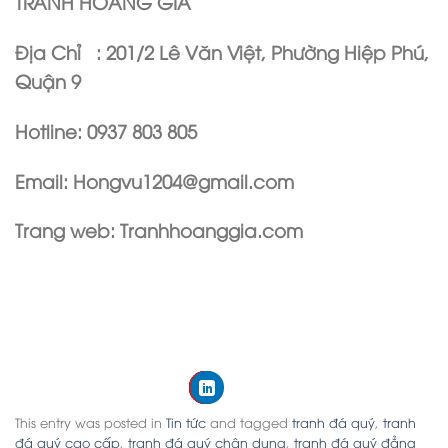
TRANH HOÀNG GIA
Địa Chỉ : 201/2 Lê Văn Việt, Phường Hiệp Phú,
Quận 9
Hotline: 0937 803 805
Email: Hongvu1204@gmail.com
Trang web: Tranhhoanggia.com
This entry was posted in
Tin tức
and tagged
tranh đá quý
,
tranh
đá quý cao cấp
,
tranh đá quý chân dung
,
tranh đá quý đẳng