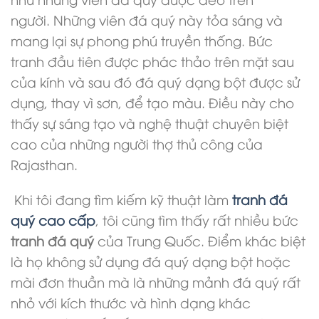
người. Những viên đá quý này tỏa sáng và
mang lại sự phong phú truyền thống. Bức
tranh đầu tiên được phác thảo trên mặt sau
của kính và sau đó đá quý dạng bột được sử
dụng, thay vì sơn, để tạo màu. Điều này cho
thấy sự sáng tạo và nghệ thuật chuyên biệt
cao của những người thợ thủ công của
Rajasthan.
Khi tôi đang tìm kiếm kỹ thuật làm
tranh đá
quý
cao cấp
, tôi cũng tìm thấy rất nhiều bức
tranh đá quý
của Trung Quốc. Điểm khác biệt
là họ không sử dụng đá quý dạng bột hoặc
mài đơn thuần mà là những mảnh đá quý rất
nhỏ với kích thước và hình dạng khác