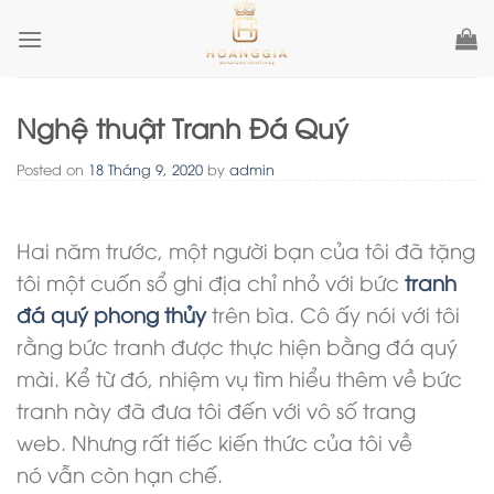
Skip
to
content
Nghệ thuật Tranh Đá Quý
Posted on
18 Tháng 9, 2020
by
admin
Hai năm trước, một người bạn của tôi đã tặng
tôi một cuốn sổ ghi địa chỉ nhỏ với bức
tranh
đá quý
phong thủy
trên bìa. Cô ấy nói với tôi
rằng bức tranh được thực hiện bằng đá quý
mài. Kể từ đó, nhiệm vụ tìm hiểu thêm về bức
tranh này đã đưa tôi đến với vô số trang
web. Nhưng rất tiếc kiến ​​thức của tôi về
nó vẫn còn hạn chế.