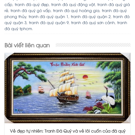
cấp
,
tranh đá quý đẹp
,
tranh đá quý động vật
,
tranh đá quý giá
rẻ
,
tranh đá quý gò vấp
,
tranh đá quý hoàng gia
,
tranh đá quý
phong thủy
,
tranh đá quý quận 1
,
tranh đá quý quận 2
,
tranh đá
quý quận 3
,
tranh đá quý quận 9
,
tranh đá quý sơn cảnh
,
tranh
đá quý tphcm
.
Bài viết liên quan
Vẻ đẹp tự nhiên: Tranh Đá Quý và vẻ lôi cuốn của đá quý