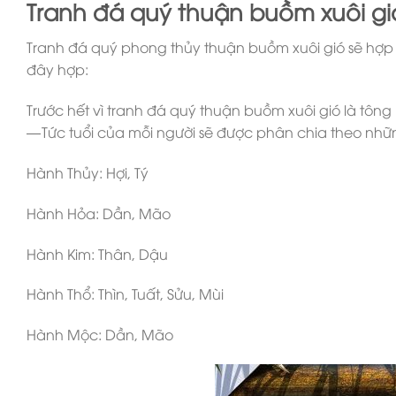
Tranh đá quý thuận buồm xuôi gió
Tranh đá quý phong thủy thuận buồm xuôi gió sẽ hợp với
đây hợp:
Trước hết vì tranh đá quý thuận buồm xuôi gió là tô
— Tức tuổi của mỗi người sẽ được phân chia theo nh
Hành Thủy: Hợi, Tý
Hành Hỏa: Dần, Mão
Hành Kim: Thân, Dậu
Hành Thổ: Thìn, Tuất, Sửu, Mùi
Hành Mộc: Dần, Mão