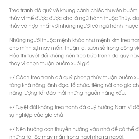
Treo tranh đá quý vẽ khung cảnh chiếc thuyền buồm đ
thủy vì thế được được cho là ngũ hành thuộc Thủy, d
thủy và hợp nhất với những người có ngũ hành thuộc
Những người thuộc mệnh khác như mệnh kim treo tran
cho mình sự may mắn, thuận lợi, suôn sẻ trong công v
Hỏa thì tuyệt đối không nên treo bức tranh đá quý n
thay vì chọn thuận buồm xuôi gió
+/ Cách treo tranh đá quý phong thủy thuận buồm xuôi
tăng khã năng lãnh đạo, tổ chức, tiếng nói cho gia 
năng lượng tốt đào thải những nguồn năng xấu.
+/ Tuyệt đối không treo tranh đá quý hướng Nam vì đ
sự nghiệp của gia chủ
+/ Nên hướng con thuyền hướng vào nhà để có thể đó
những tài lộc may mắn trong ngôi nha ra ngoài.