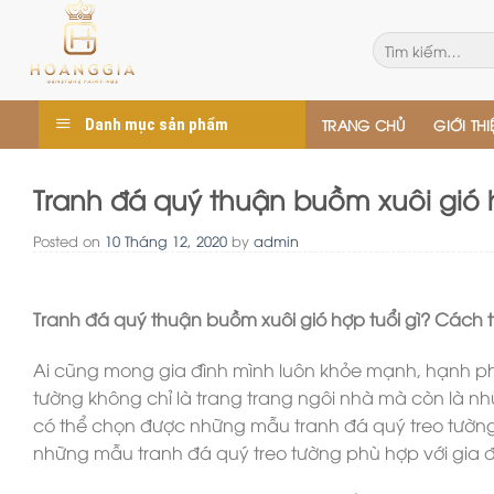
Skip
to
Tìm
kiếm:
content
Danh mục sản phẩm
TRANG CHỦ
GIỚI THI
Tranh đá quý thuận buồm xuôi gió 
Posted on
10 Tháng 12, 2020
by
admin
Tranh đá quý thuận buồm xuôi gió hợp tuổi gì? Cách 
Ai cũng mong gia đình mình luôn khỏe mạnh, hạnh ph
tường không chỉ là trang trang ngôi nhà mà còn là 
có thể chọn được những mẫu tranh đá quý treo tườ
những mẫu tranh đá quý treo tường phù hợp với gia đ