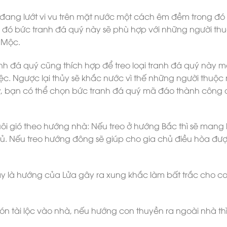
ang lướt vi vu trên mặt nước một cách êm đềm trong đó 
o đó bức tranh đá quý này sẽ phù hợp với những người th
 Mộc.
h đá quý cũng thích hợp để treo loại tranh đá quý này 
iệc. Ngược lại thủy sẽ khắc nước vì thế những người thuộ
ày, bạn có thể chọn bức tranh đá quý mã đáo thành công 
 gió theo hướng nhà: Nếu treo ở hướng Bắc thì sẽ mang l
chủ. Nếu treo hướng đông sẽ giúp cho gia chủ điều hòa đ
ây là hướng của Lửa gây ra xung khắc làm bất trắc cho 
n tài lộc vào nhà, nếu hướng con thuyền ra ngoài nhà th