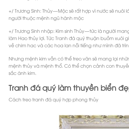
+/ Trương Sinh: Thủy — Mộc sẽ rất hợp vì nước sẽ nuôi l
người thuộc mệnh ngũ hành mộc
+/ Trương Sinh nhập: Kim sinh Thủy — tức là người m
làm Hao thủy lợi. Tức Tranh đá quý thuận buồm xuôi 
về chim hac và các hoa lan nỗi tiếng như mình đã trìn
Nhưng mệnh kim vẫn có thể treo vãn sẽ mang lại nhữn
mệnh thủy và mệnh thổ. Có thể chọn cảnh con thuyền l
sắc ánh kim.
Tranh đá quý làm thuyền biển đẹ
Cách treo tranh đá quý hợp phong thủy