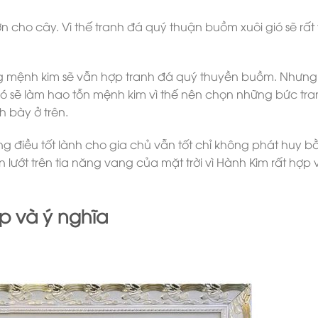
ớn cho cây. Vì thế tranh đá quý thuận buồm xuôi gió sẽ rất 
ang mệnh kim sẽ vẫn hợp tranh đá quý thuyền buồm. Nhưng
gió sẽ làm hao tỗn mệnh kim vì thế nên chọn những bức tr
h bày ở trên.
g điều tốt lành cho gia chủ vẫn tốt chỉ không phát huy b
ướt trên tia năng vang của mặt trời vì Hành Kim rất hợp 
p và ý nghĩa