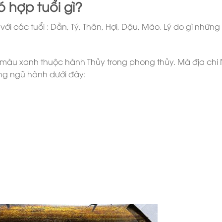
 hợp tuổi gì?
 các tuổi : Dần, Tý, Thân, Hợi, Dậu, Mão. Lý do gì những 
ng màu xanh thuộc hành Thủy trong phong thủy. Mà địa ch
ững ngũ hành dưới đây: