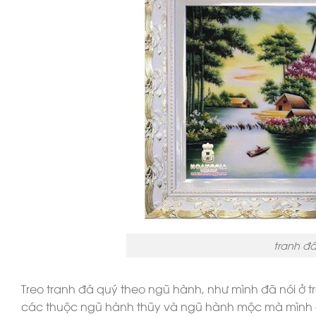
tranh đá
Treo tranh đá quý theo ngũ hành, như mình đã nói ở t
các thuộc ngũ hành thũy và ngũ hành mộc mà mình đã