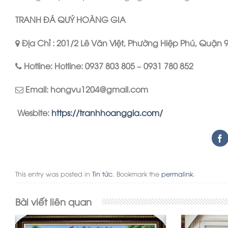
TRANH ĐÁ QUÝ HOÀNG GIA
Địa Chỉ : 201/2 Lê Văn Việt, Phường Hiệp Phú, Quận 
Hotline: Hotline: 0937 803 805 – 0931 780 852
Email: hongvu1204@gmail.com
Wesbite:
https://tranhhoanggia.com/
This entry was posted in
Tin tức
. Bookmark the
permalink
.
Bài viết liên quan