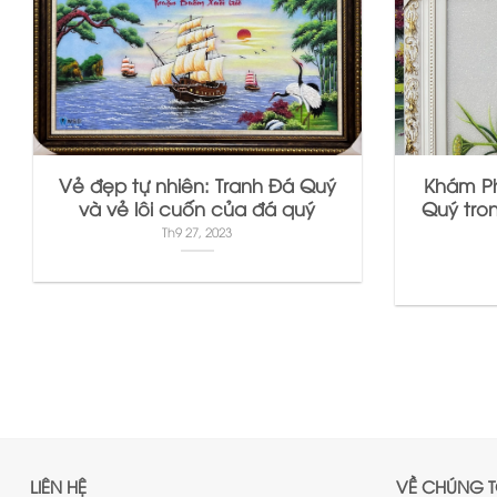
Vẻ đẹp tự nhiên: Tranh Đá Quý
Khám Ph
và vẻ lôi cuốn của đá quý
Quý tron
Th9 27, 2023
LIÊN HỆ
VỀ CHÚNG T