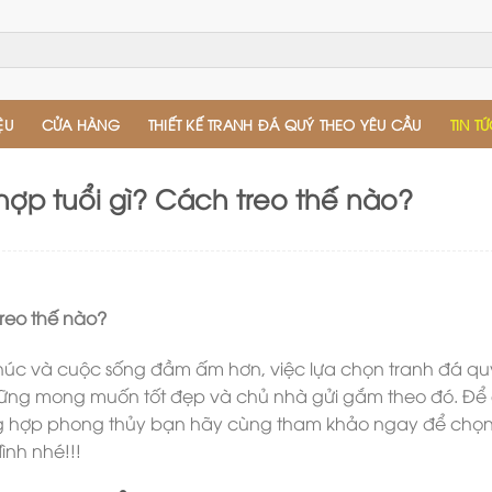
ỆU
CỬA HÀNG
THIẾT KẾ TRANH ĐÁ QUÝ THEO YÊU CẦU
TIN T
hợp tuổi gì? Cách treo thế nào?
treo thế nào?
úc và cuộc sống đầm ấm hơn, việc lựa chọn tranh đá quý
những mong muốn tốt đẹp và chủ nhà gửi gắm theo đó. Để
ng hợp phong thủy bạn hãy cùng tham khảo ngay để chọ
ình nhé!!!