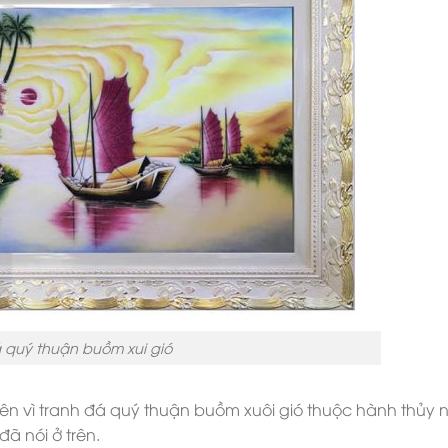
 quý thuận buồm xui gió
rên vì tranh đá quý thuận buồm xuôi gió thuộc hành thủy 
 nói ở trên.