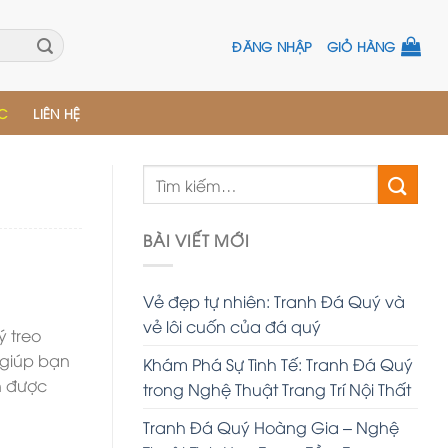
ĐĂNG NHẬP
GIỎ HÀNG
ỨC
LIÊN HỆ
BÀI VIẾT MỚI
Vẻ đẹp tự nhiên: Tranh Đá Quý và
vẻ lôi cuốn của đá quý
 treo
 giúp bạn
Khám Phá Sự Tinh Tế: Tranh Đá Quý
n được
trong Nghệ Thuật Trang Trí Nội Thất
Tranh Đá Quý Hoàng Gia – Nghệ