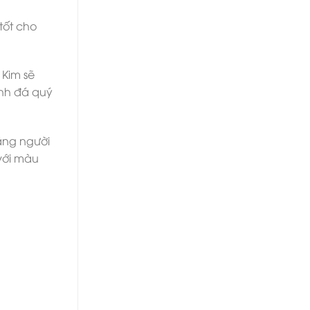
tốt cho
 Kim sẽ
anh đá quý
ằng người
với màu