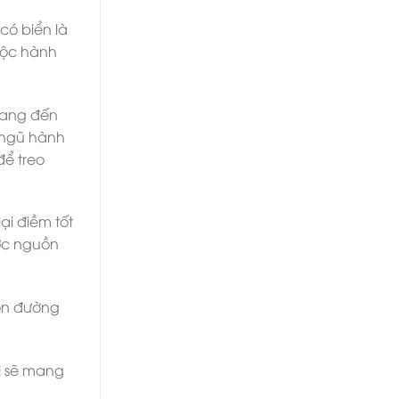
có biển là
uộc hành
mang đến
c ngũ hành
để treo
ại điềm tốt
ược nguồn
con đường
ì sẽ mang