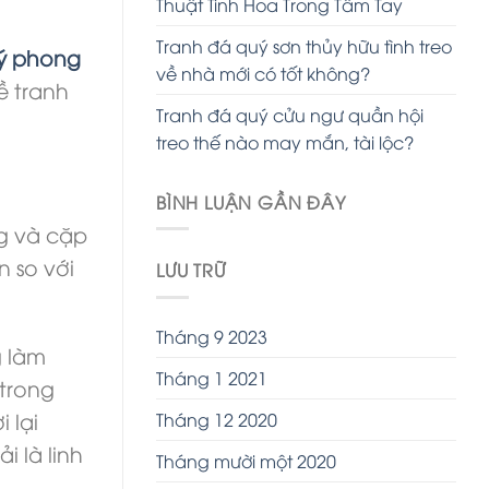
Thuật Tinh Hoa Trong Tầm Tay
Tranh đá quý sơn thủy hữu tình treo
uý phong
về nhà mới có tốt không?
ề tranh
Tranh đá quý cửu ngư quần hội
treo thế nào may mắn, tài lộc?
BÌNH LUẬN GẦN ĐÂY
ng và cặp
 so với
LƯU TRỮ
Tháng 9 2023
g làm
Tháng 1 2021
 trong
 lại
Tháng 12 2020
 là linh
Tháng mười một 2020