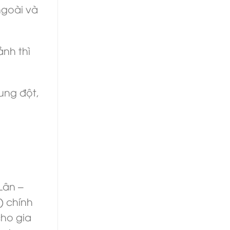
ngoài và
nh thì
ung đột,
Lân –
) chính
cho gia