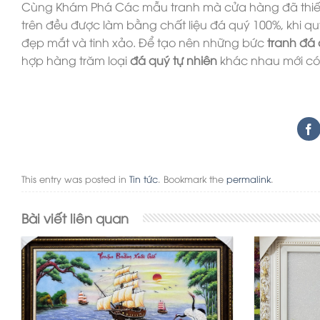
Cùng Khám Phá Các mẫu tranh mà cửa hàng đã thiết
trên đều được làm bằng chất liệu đá quý 100%, khi q
đẹp mắt và tinh xảo. Để tạo nên những bức
tranh đá
hợp hàng trăm loại
đá quý tự nhiên
khác nhau mới có 
This entry was posted in
Tin tức
. Bookmark the
permalink
.
Bài viết liên quan