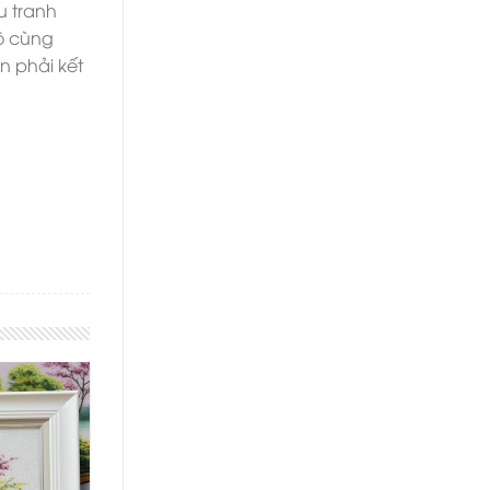
u tranh
vô cùng
n phải kết