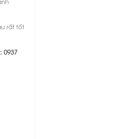
anh
u rất tốt
: 0937