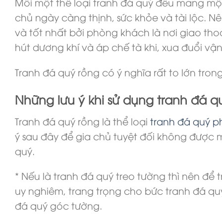
Mỗi một thể loại tranh đá quý đều mang mộ
chủ ngày càng thịnh, sức khỏe và tài lộc. N
và tốt nhất bởi phòng khách là nơi giao th
hút dương khí và áp chế tà khi, xua đuổi vậ
Tranh đá quý rồng có ý nghĩa rất to lớn trong
Những lưu ý khi sử dụng tranh đá 
Tranh đá quý rồng là thể loại
tranh đá quý p
ý sau đây để gia chủ tuyệt đối không được
quý.
* Nếu là tranh đá quý treo tường thì nên để
uy nghiêm, trang trọng cho bức tranh đá qu
đá quý góc tường.