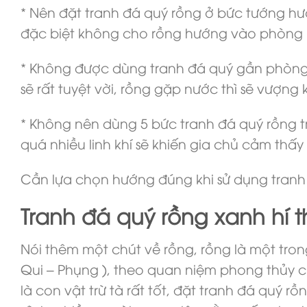
* Nên đặt tranh đá quý rồng ở bức tướng h
đặc biệt không cho rồng hướng vào phòng 
* Không được dùng tranh đá quý gần phòng
sẽ rất tuyệt vời, rồng gặp nước thì sẽ vượng 
* Không nên dùng 5 bức tranh đá quý rồng tr
quá nhiều linh khí sẽ khiến gia chủ cảm thấy
Cần lựa chọn hướng đúng khi sử dụng tranh
Tranh đá quý rồng xanh hí t
Nói thêm một chút về rồng, rồng là một trong
Qui – Phụng ), theo quan niệm phong thủy c
là con vật trừ tà rất tốt, đặt tranh đá quý r