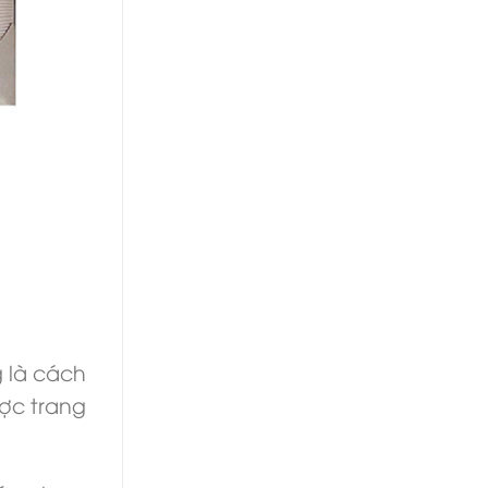
g là cách
ợc trang