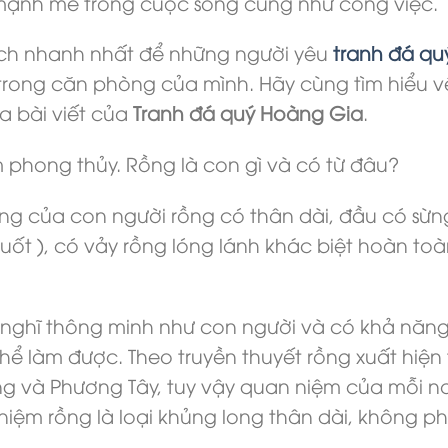
í mạnh mẽ trong cuộc sống cũng như công việc.
cách nhanh nhất để những người yêu
tranh đá q
ong căn phòng của mình. Hãy cùng tìm hiểu v
a bài viết của
Tranh đá quý Hoàng Gia
.
m phong thủy. Rồng là con gì và có từ đâu?
ưởng của con người rồng có thân dài, đầu có sừ
ốt ), có vảy rồng lóng lánh khác biệt hoàn toàn
uy nghĩ thông minh như con người và có khả năn
hể làm được. Theo truyền thuyết rồng xuất hiện
 và Phương Tây, tuy vậy quan niệm của mỗi nơi
iệm rồng là loại khủng long thân dài, không phải
.