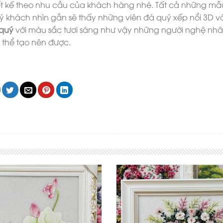
 kế theo nhu cầu của khách hàng nhé. Tất cả những mẫ
uý khách nhìn gần sẽ thấy những viên đá quý xếp nổi 3D 
 quý
với màu sắc tươi sáng như vậy những người nghệ nhâ
thể tạo nên được.