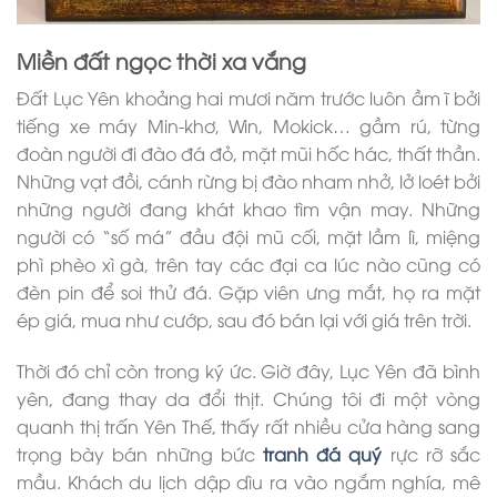
Miền đất ngọc thời xa vắng
Đất Lục Yên khoảng hai mươi năm trước luôn ầm ĩ bởi
tiếng xe máy Min-khơ, Win, Mokick… gầm rú, từng
đoàn người đi đào đá đỏ, mặt mũi hốc hác, thất thần.
Những vạt đồi, cánh rừng bị đào nham nhở, lở loét bởi
những người đang khát khao tìm vận may. Những
người có “số má” đầu đội mũ cối, mặt lầm lì, miệng
phì phèo xì gà, trên tay các đại ca lúc nào cũng có
đèn pin để soi thử đá. Gặp viên ưng mắt, họ ra mặt
ép giá, mua như cướp, sau đó bán lại với giá trên trời.
Thời đó chỉ còn trong ký ức. Giờ đây, Lục Yên đã bình
yên, đang thay da đổi thịt. Chúng tôi đi một vòng
quanh thị trấn Yên Thế, thấy rất nhiều cửa hàng sang
trọng bày bán những bức
tranh đá quý
rực rỡ sắc
mầu. Khách du lịch dập dìu ra vào ngắm nghía, mê