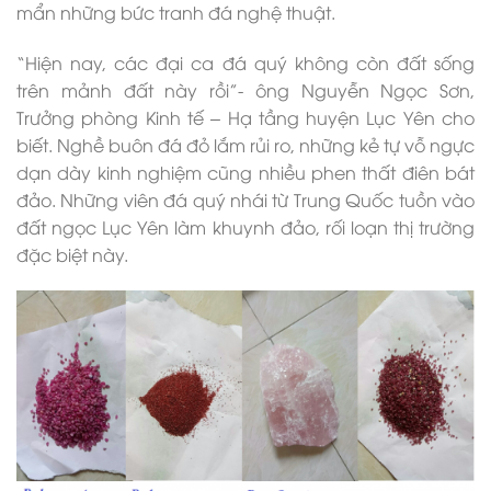
mẩn những bức tranh đá nghệ thuật.
“Hiện nay, các đại ca đá quý không còn đất sống
trên mảnh đất này rồi”- ông Nguyễn Ngọc Sơn,
Trưởng phòng Kinh tế – Hạ tầng huyện Lục Yên cho
biết. Nghề buôn đá đỏ lắm rủi ro, những kẻ tự vỗ ngực
dạn dày kinh nghiệm cũng nhiều phen thất điên bát
đảo. Những viên đá quý nhái từ Trung Quốc tuồn vào
đất ngọc Lục Yên làm khuynh đảo, rối loạn thị trường
đặc biệt này.