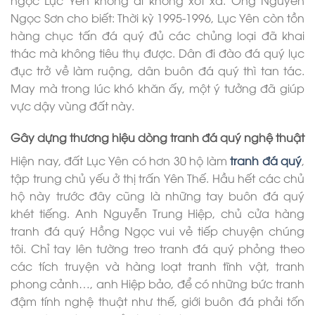
Ngọc Sơn cho biết: Thời kỳ 1995-1996, Lục Yên còn tồn
hàng chục tấn đá quý đủ các chủng loại đã khai
thác mà không tiêu thụ được. Dân đi đào đá quý lục
đục trở về làm ruộng, dân buôn đá quý thì tan tác.
May mà trong lúc khó khăn ấy, một ý tưởng đã giúp
vực dậy vùng đất này.
Gây dựng thương hiệu dòng tranh đá quý nghệ thuật
Hiện nay, đất Lục Yên có hơn 30 hộ làm
tranh đá quý
,
tập trung chủ yếu ở thị trấn Yên Thế. Hầu hết các chủ
hộ này trước đây cũng là những tay buôn đá quý
khét tiếng. Anh Nguyễn Trung Hiệp, chủ cửa hàng
tranh đá quý Hồng Ngọc vui vẻ tiếp chuyện chúng
tôi. Chỉ tay lên tường treo tranh đá quý phỏng theo
các tích truyện và hàng loạt tranh tĩnh vật, tranh
phong cảnh…, anh Hiệp bảo, để có những bức tranh
đậm tính nghệ thuật như thế, giới buôn đá phải tốn