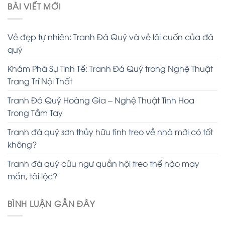
BÀI VIẾT MỚI
Vẻ đẹp tự nhiên: Tranh Đá Quý và vẻ lôi cuốn của đá
quý
Khám Phá Sự Tinh Tế: Tranh Đá Quý trong Nghệ Thuật
Trang Trí Nội Thất
Tranh Đá Quý Hoàng Gia – Nghệ Thuật Tinh Hoa
Trong Tầm Tay
Tranh đá quý sơn thủy hữu tình treo về nhà mới có tốt
không?
Tranh đá quý cửu ngư quần hội treo thế nào may
mắn, tài lộc?
BÌNH LUẬN GẦN ĐÂY