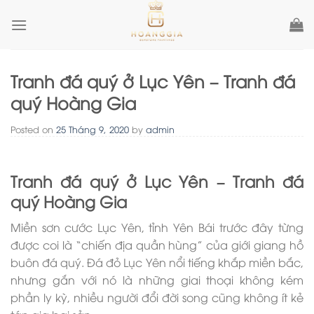
Skip
to
content
Tranh đá quý ở Lục Yên – Tranh đá
quý Hoàng Gia
Posted on
25 Tháng 9, 2020
by
admin
Tranh đá quý ở Lục Yên – Tranh đá
quý Hoàng Gia
Miền sơn cước Lục Yên, tỉnh Yên Bái trước đây từng
được coi là “chiến địa quần hùng” của giới giang hồ
buôn đá quý. Đá đỏ Lục Yên nổi tiếng khắp miền bắc,
nhưng gắn với nó là những giai thoại không kém
phần ly kỳ, nhiều người đổi đời song cũng không ít kẻ