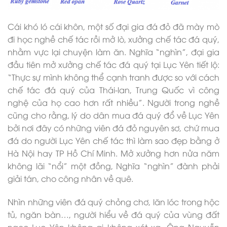
Cái khó ló cái khôn, một số đại gia đá đỏ đã mày mò
đi học nghề chế tác rồi mở lò, xưởng chế tác đá quý,
nhằm vực lại chuyện làm ăn. Nghĩa “nghìn”, đại gia
đầu tiên mở xưởng chế tác đá quý tại Lục Yên tiết lộ:
“Thực sự mình không thể cạnh tranh được so với cách
chế tác đá quý của Thái-lan, Trung Quốc vì công
nghệ của họ cao hơn rất nhiều”. Người trong nghề
cũng cho rằng, lý do dân mua đá quý đổ về Lục Yên
bởi nơi đây có những viên đá đỏ nguyên sơ, chứ mua
đá do người Lục Yên chế tác thì làm sao đẹp bằng ở
Hà Nội hay TP Hồ Chí Minh. Mở xưởng hơn nửa năm
không lãi “nổi” một đồng, Nghĩa “nghìn” đành phải
giải tán, cho công nhân về quê.
Nhìn những viên đá quý chỏng chơ, lăn lóc trong hộc
tủ, ngăn bàn…, người hiểu về đá quý của vùng đất
ngọc Lục Yên không ai không xót xa. Ông Nguyễn