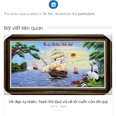
This entry was posted in
Tin tức
. Bookmark the
permalink
.
Bài viết liên quan
Vẻ đẹp tự nhiên: Tranh Đá Quý và vẻ lôi cuốn của đá quý
Th9 27, 2023