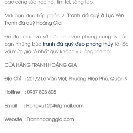
bao công sức học hỏi, tìm tòi, sáng tạo.
Mời bạn đọc tiếp phần 2:
Tranh đá quý ở Lục Yên –
Tranh đá quý Hoàng Gia
Để đặt mua và sở hữu cho văn phòng công ty của
bạn những bức
tranh đá quý đẹp phong thủy
tài lộc
với mức giá rẻ nhất quý khách vui lòng liên hệ:
CỬA HÀNG TRANH HOÀNG GIA
Địa Chỉ : 201/2 Lê Văn Việt, Phường Hiệp Phú, Quận 9
Hotline : 0937 803 805
Email : Hongvu1204@gmail.com
Website : Tranhhoanggia.com