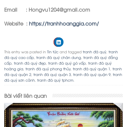
Email : Hongvu1204@gmail.com
Website :
https://tranhhoanggia.com/
This entry was posted in
Tin tức
and tagged
tranh đá quý
,
tranh
đá quý cao cấp
,
tranh đá quý chân dung
,
tranh đá quý đẳng
cấp
,
tranh đá quý đẹp
,
tranh đá quý gò vấp
,
tranh đá quý
hoàng gia
,
tranh đá quý phong thủy
,
tranh đá quý quận 1
,
tranh
đá quý quận 2
,
tranh đá quý quận 3
,
tranh đá quý quận 9
,
tranh
đá quý sơn cảnh
,
tranh đá quý tphcm
.
Bài viết liên quan