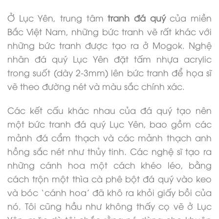
Ở Lục Yên, trung tâm
tranh đá quý
của miền
Bắc Việt Nam, những bức tranh vẽ rất khác với
những bức tranh được tạo ra ở Mogok. Nghệ
nhân đá quý Lục Yên đặt tấm nhựa acrylic
trong suốt (dày 2-3mm) lên bức tranh để họa sĩ
vẽ theo đường nét và màu sắc chính xác.
Các kết cấu khác nhau của đá quý tạo nên
một bức tranh đá quý Lục Yên, bao gồm các
mảnh đá cẩm thạch và các mảnh thạch anh
hồng sắc nét như thủy tinh. Các nghệ sĩ tạo ra
những cánh hoa một cách khéo léo, bằng
cách trộn một thìa cà phê bột đá quý vào keo
và bóc ‘cánh hoa’ đã khô ra khỏi giấy bồi của
nó. Tôi cũng hầu như không thấy cọ vẽ ở Lục