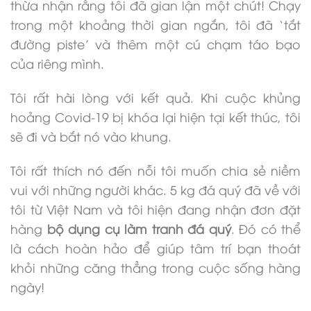
thừa nhận rằng tôi đã gian lận một chút! Chạy
trong một khoảng thời gian ngắn, tôi đã ‘tắt
đường piste’ và thêm một cú chạm táo bạo
của riêng mình.
Tôi rất hài lòng với kết quả. Khi cuộc khủng
hoảng Covid-19 bị khóa lại hiện tại kết thúc, tôi
sẽ đi và bắt nó vào khung.
Tôi rất thích nó đến nỗi tôi muốn chia sẻ niềm
vui với những người khác. 5 kg đá quý đã về với
tôi từ Việt Nam và tôi hiện đang nhận đơn đặt
hàng
bộ dụng cụ làm tranh đá quý
. Đó có thể
là cách hoàn hảo để giúp tâm trí bạn thoát
khỏi những căng thẳng trong cuộc sống hàng
ngày!