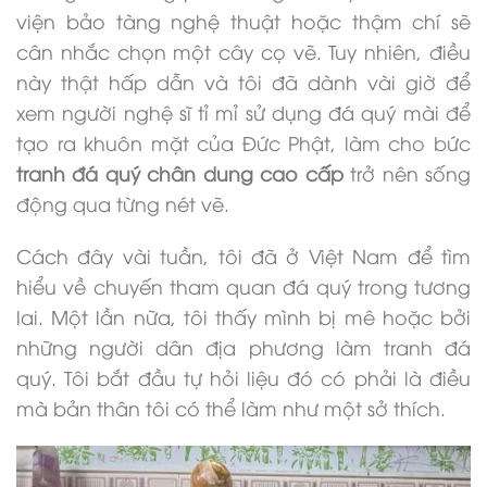
viện bảo tàng nghệ thuật hoặc thậm chí sẽ
cân nhắc chọn một cây cọ vẽ. Tuy nhiên, điều
này thật hấp dẫn và tôi đã dành vài giờ để
xem người nghệ sĩ tỉ mỉ sử dụng đá quý mài để
tạo ra khuôn mặt của Đức Phật, làm cho bức
tranh đá quý
chân dung cao cấp
trở nên sống
động qua từng nét vẽ.
Cách đây vài tuần, tôi đã ở Việt Nam để tìm
hiểu về chuyến tham quan đá quý trong tương
lai. Một lần nữa, tôi thấy mình bị mê hoặc bởi
những người dân địa phương làm tranh đá
quý. Tôi bắt đầu tự hỏi liệu đó có phải là điều
mà bản thân tôi có thể làm như một sở thích.