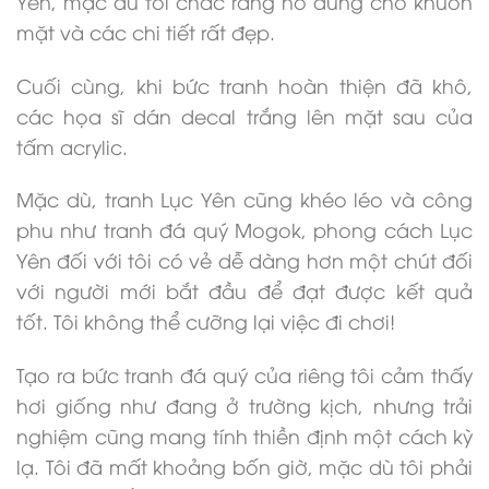
Yên, mặc dù tôi chắc rằng nó dùng cho khuôn
mặt và các chi tiết rất đẹp.
Cuối cùng, khi bức tranh hoàn thiện đã khô,
các họa sĩ dán decal trắng lên mặt sau của
tấm acrylic.
Mặc dù, tranh Lục Yên cũng khéo léo và công
phu như tranh đá quý Mogok, phong cách Lục
Yên đối với tôi có vẻ dễ dàng hơn một chút đối
với người mới bắt đầu để đạt được kết quả
tốt. Tôi không thể cưỡng lại việc đi chơi!
Tạo ra bức tranh đá quý của riêng tôi cảm thấy
hơi giống như đang ở trường kịch, nhưng trải
nghiệm cũng mang tính thiền định một cách kỳ
lạ. Tôi đã mất khoảng bốn giờ, mặc dù tôi phải