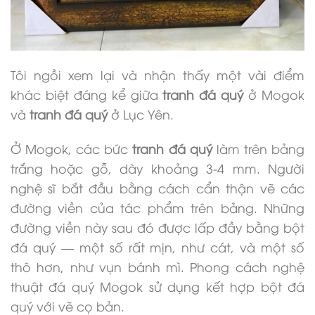
Tôi ngồi xem lại và nhận thấy một vài điểm
khác biệt đáng kể giữa
tranh đá quý
ở Mogok
và
tranh đá quý
ở Lục Yên.
Ở Mogok, các bức
tranh đá quý
làm trên bảng
trắng hoặc gỗ, dày khoảng 3-4 mm. Người
nghệ sĩ bắt đầu bằng cách cẩn thận vẽ các
đường viền của tác phẩm trên bảng. Những
đường viền này sau đó được lấp đầy bằng bột
đá quý — một số rất mịn, như cát, và một số
thô hơn, như vụn bánh mì. Phong cách nghệ
thuật đá quý Mogok sử dụng kết hợp bột đá
quý với vẽ cọ bản.