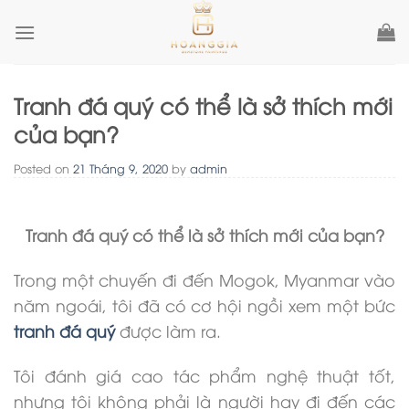
Skip
to
content
Tranh đá quý có thể là sở thích mới
của bạn?
Posted on
21 Tháng 9, 2020
by
admin
Tranh đá quý có thể là sở thích mới của bạn?
Trong một chuyến đi đến Mogok, Myanmar vào
năm ngoái, tôi đã có cơ hội ngồi xem một bức
tranh đá quý
được làm ra.
Tôi đánh giá cao tác phẩm nghệ thuật tốt,
nhưng tôi không phải là người hay đi đến các