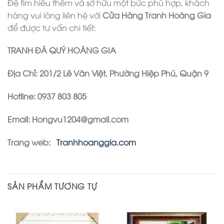
Để tìm hiểu thêm và sở hữu một bức phù hợp, khách
hàng vui lòng liên hệ với
Cửa Hàng Tranh Hoàng Gia
để được tư vấn chi tiết:
TRANH ĐÁ QUÝ HOÀNG GIA
Địa Chỉ
: 201/2 Lê Văn Việt, Phường Hiệp Phú, Quận 9
Hotline: 0937 803 805
Email: Hongvu1204@gmail.com
Trang web:
Tranhhoanggia.com
SẢN PHẨM TƯƠNG TỰ