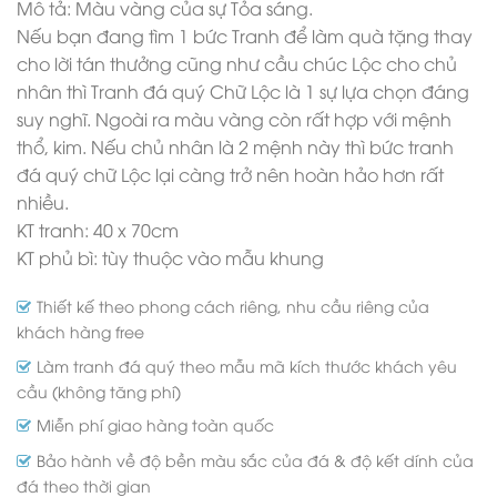
Mô tả: Màu vàng của sự Tỏa sáng.
Nếu bạn đang tìm 1 bức Tranh để làm quà tặng thay
cho lời tán thưởng cũng như cầu chúc Lộc cho chủ
nhân thì Tranh đá quý Chữ Lộc là 1 sự lựa chọn đáng
suy nghĩ. Ngoài ra màu vàng còn rất hợp với mệnh
thổ, kim. Nếu chủ nhân là 2 mệnh này thì bức tranh
đá quý chữ Lộc lại càng trở nên hoàn hảo hơn rất
nhiều.
KT tranh: 40 x 70cm
KT phủ bì: tùy thuộc vào mẫu khung
Thiết kế theo phong cách riêng, nhu cầu riêng của
khách hàng free
Làm tranh đá quý theo mẫu mã kích thước khách yêu
cầu (không tăng phí)
Miễn phí giao hàng toàn quốc
Bảo hành về độ bền màu sắc của đá & độ kết dính của
đá theo thời gian