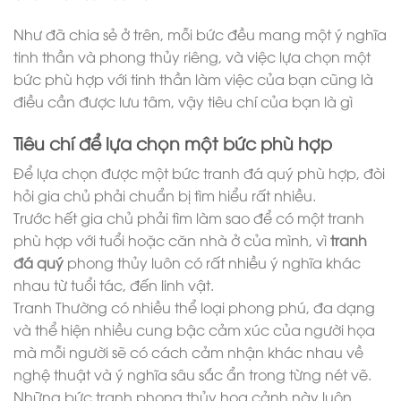
Như đã chia sẻ ở trên, mỗi bức đều mang một ý nghĩa
tinh thần và phong thủy riêng, và việc lựa chọn một
bức phù hợp với tinh thần làm việc của bạn cũng là
điều cần được lưu tâm, vậy tiêu chí của bạn là gì
Tiêu chí để lựa chọn một bức phù hợp
Để lựa chọn được một bức
tranh đá quý
phù hợp, đòi
hỏi gia chủ phải chuẩn bị tìm hiểu rất nhiều.
Trước hết gia chủ phải tìm làm sao để có một tranh
phù hợp với tuổi hoặc căn nhà ở của mình, vì
tranh
đá quý
phong thủy luôn có rất nhiều ý nghĩa khác
nhau từ tuổi tác, đến linh vật.
Tranh Thường có nhiều thể loại phong phú, đa dạng
và thể hiện nhiều cung bậc cảm xúc của người họa
mà mỗi người sẽ có cách cảm nhận khác nhau về
nghệ thuật và ý nghĩa sâu sắc ẩn trong từng nét vẽ.
Những bức tranh phong thủy họa cảnh này luôn