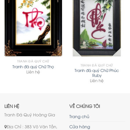
TRANH ĐÁ QUÝ CHỮ
TRANH ĐÁ QUÝ CHỮ
Tranh đá quý Chữ Thọ
Tranh đá quý Chữ Phúc
Liên hệ
Ruby
Liên hệ
LIÊN HỆ
VỀ CHÚNG TÔI
Tranh Đá Quý Hoàng Gia
Trang chủ
Địa Chỉ : 383 Võ Văn Tần,
Cửa hàng