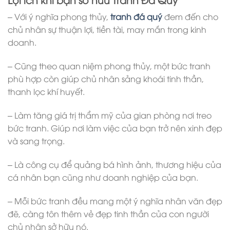
– Với ý nghĩa phong thủy,
tranh đá quý
đem đến cho
chủ nhân sự thuận lợi, tiền tài, may mắn trong kinh
doanh.
– Cũng theo quan niệm phong thủy, một bức tranh
phù hợp còn giúp chủ nhân sảng khoái tinh thần,
thanh lọc khí huyết.
– Làm tăng giá trị thẩm mỹ của gian phòng nơi treo
bức tranh. Giúp nơi làm việc của bạn trở nên xinh đẹp
và sang trọng.
– Là công cụ để quảng bá hình ảnh, thương hiệu của
cá nhân bạn cũng như doanh nghiệp của bạn.
– Mỗi bức tranh đều mang một ý nghĩa nhân văn đẹp
đẽ, càng tôn thêm vẻ đẹp tinh thần của con người
chủ nhân sở hữu nó.