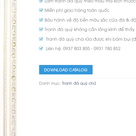
Làm tranh đá quý theo mẫu mã kích thước
Miễn phí giao hàng toàn quốc
Bảo hành về độ bền màu sắc của đá & độ k
Tranh đá quý không cần lồng kính để thấy
Tranh đá quý chà rửa được khi bám bụi (
Liên hệ: 0937 803 805 - 0931 780 852
DOWNLOAD CATALOG
Danh mục:
Tranh đá quý chữ