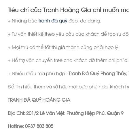
Tiêu chí của Tranh Hoàng Gia chỉ muốn m
+ Những bức
tranh đá quý
đẹp, đa dạng.
+ Tư vấn thiết kế theo yêu cầu của khách để tạo sự đ
+ Mọi thứ có thể tốt thì giá thành cũng phải hợp lý.
+ Hổ trợ vận chuyển free cho khách đỡ thêm chi phí đi 
+ Nhiều mẫu mà phù hợp :
Tranh Đá Quý Phong Thủy,
Để tìm hiểu thêm và sở hữu một bức phù hợp, khách hà
TRANH ĐÁ QUÝ HOÀNG GIA
Địa Chỉ
: 201/2 Lê Văn Việt, Phường Hiệp Phú, Quận 9
Hotline: 0937 803 805