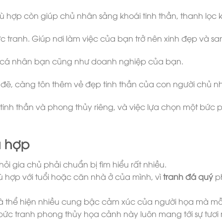
hợp còn giúp chủ nhân sảng khoái tinh thần, thanh lọc k
c tranh. Giúp nơi làm việc của bạn trở nên xinh đẹp và sa
a cá nhân bạn cũng như doanh nghiệp của bạn.
đẽ, càng tôn thêm vẻ đẹp tinh thần của con người chủ nh
tinh thần và phong thủy riêng, và việc lựa chọn một bức p
ù hợp
ỏi gia chủ phải chuẩn bị tìm hiểu rất nhiều.
ù hợp với tuổi hoặc căn nhà ở của mình, vì
tranh đá quý
ph
và thể hiện nhiều cung bậc cảm xúc của người họa mà m
 bức tranh phong thủy họa cảnh này luôn mang tới sự tươ