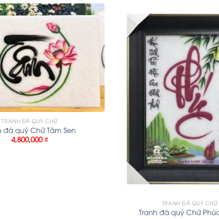
TRANH ĐÁ QUÝ CHỮ
h đá quý Chữ Tâm Sen
4,800,000
₫
TRANH ĐÁ QUÝ CHỮ
Tranh đá quý Chữ Phú