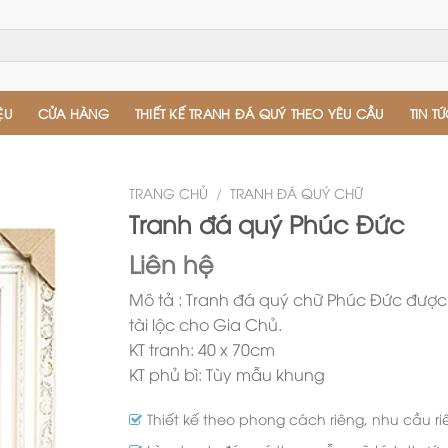
ỆU
CỬA HÀNG
THIẾT KẾ TRANH ĐÁ QUÝ THEO YÊU CẦU
TIN T
TRANG CHỦ
/
TRANH ĐÁ QUÝ CHỮ
Tranh đá quý Phúc Đức
Liên hệ
Mô tả : Tranh đá quý chữ Phúc Đức đượ
tài lộc cho Gia Chủ.
KT tranh: 40 x 70cm
KT phủ bì: Tùy mẫu khung
Thiết kế theo phong cách riêng, nhu cầu r