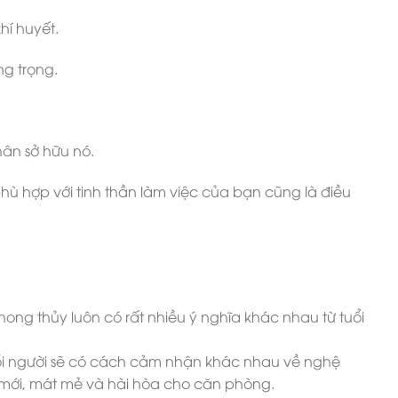
hí huyết.
ng trọng.
ân sở hữu nó.
hù hợp với tinh thần làm việc của bạn cũng là điều
ong thủy luôn có rất nhiều ý nghĩa khác nhau từ tuổi
ỗi người sẽ có cách cảm nhận khác nhau về nghệ
i mới, mát mẻ và hài hòa cho căn phòng.