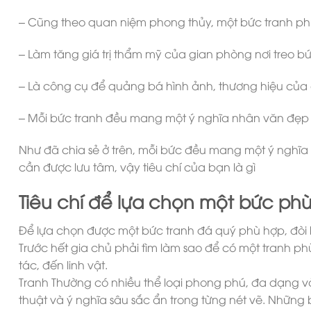
– Cũng theo quan niệm phong thủy, một bức tranh phù 
– Làm tăng giá trị thẩm mỹ của gian phòng nơi treo bứ
– Là công cụ để quảng bá hình ảnh, thương hiệu củ
– Mỗi bức tranh đều mang một ý nghĩa nhân văn đẹp 
Như đã chia sẻ ở trên, mỗi bức đều mang một ý nghĩa 
cần được lưu tâm, vậy tiêu chí của bạn là gì
Tiêu chí để lựa chọn một bức ph
Để lựa chọn được một bức
tranh đá quý
phù hợp, đòi h
Trước hết gia chủ phải tìm làm sao để có một tranh ph
tác, đến linh vật.
Tranh Thường có nhiều thể loại phong phú, đa dạng 
thuật và ý nghĩa sâu sắc ẩn trong từng nét vẽ. Những