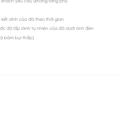
 khách yêu cầu (không tăng phí)
ết dính của đá theo thời gian
 đc độ lấp lánh tự nhiên của đá dưới ánh đèn
độ bám bụi thấp)