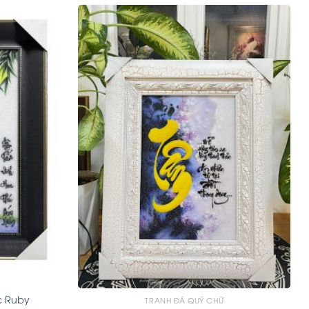
c Ruby
TRANH ĐÁ QUÝ CHỮ