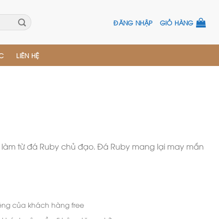
ĐĂNG NHẬP
GIỎ HÀNG
ỨC
LIÊN HỆ
c làm từ đá Ruby chủ đạo. Đá Ruby mang lại may mắn
iêng của khách hàng free