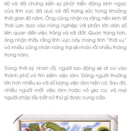
60 và đã chứng kiến ​​sự phát triển đáng kinh ngạc
của lĩnh vực đá quý và đồ trang sức trong khoảng
thời gian 40 năm. Ông cũng nhận ra rằng nền kinh tế
Thái Lan dựa vào nông nghiệp với phần lớn dân số
liên quan đến việc trồng và xới đất. Quan trọng hơn,
ông nhận thấy rằng lĩnh vực này mang tính “thời vụ”
và nhiều công nhân nông trại sẽ nhàn rỗi nhiều tháng
trong năm.
Trong thời kỳ nhàn rỗi, người lao động sẽ di cư vào
thành phố và tìm kiếm việc làm. Dòng người thường
lớn hơn nhiều so với số lượng việc làm hiện có. Sau đó,
nhiều người mất việc làm hoặc vô gia cư, và mọi
người chộp lấy bất cứ thứ gì được cung cấp.