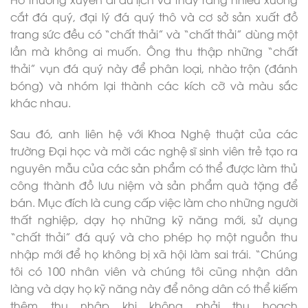
cắt đá quý, đại lý đá quý thô và cơ sở sản xuất đồ
trang sức đều có “chất thải” và “chất thải” dùng một
lần mà không ai muốn. Ông thu thập những “chất
thải” vụn đá quý này để phân loại, nhào trộn (đánh
bóng) và nhóm lại thành các kích cỡ và màu sắc
khác nhau.
Sau đó, anh liên hệ với Khoa Nghệ thuật của các
trường Đại học và mời các nghệ sĩ sinh viên trẻ tạo ra
nguyên mẫu của các sản phẩm có thể được làm thủ
công thành đồ lưu niệm và sản phẩm quà tặng để
bán. Mục đích là cung cấp việc làm cho những người
thất nghiệp, dạy họ những kỹ năng mới, sử dụng
“chất thải” đá quý và cho phép họ một nguồn thu
nhập mới để họ không bị xã hội làm sai trái. “Chúng
tôi có 100 nhân viên và chúng tôi cũng nhận dân
làng và dạy họ kỹ năng này để nông dân có thể kiếm
thêm thu nhập khi không phải thu hoạch