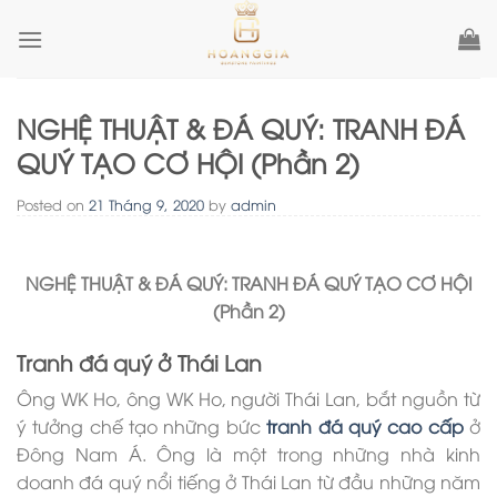
Skip
to
content
NGHỆ THUẬT & ĐÁ QUÝ: TRANH ĐÁ
QUÝ TẠO CƠ HỘI (Phần 2)
Posted on
21 Tháng 9, 2020
by
admin
NGHỆ THUẬT & ĐÁ QUÝ: TRANH ĐÁ QUÝ TẠO CƠ HỘI
(Phần 2)
Tranh đá quý ở Thái Lan
Ông WK ​​Ho, ông WK ​​Ho, người Thái Lan, bắt nguồn từ
ý tưởng chế tạo những bức
tranh đá quý
cao cấp
ở
Đông Nam Á. Ông là một trong những nhà kinh
doanh đá quý nổi tiếng ở Thái Lan từ đầu những năm