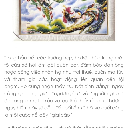
Trong hầu hết các trường hợp, họ kết thúc trong mặt
tối của xã hội làm gái quán bar, đấm bóp đàn ông
hoặc công việc nhàn hạ như trai thuê, buôn ma túy
và tham gia các hoạt động liên quan đến tội
phạm. Ho cũng nhận thấy “sự bất bình đẳng” ngày
càng gia tăng giữa “người giàu” và “người nghèo”
đã tăng lên rất nhiều và có thể thấy rằng xu hướng
nguy hiểm này sẽ dẫn đến bất ổn xã hội và cuối cùng
là một cuộc nổi dậy “giai cấp”.
Ho thường xuyên đi du lịch và thấy rằng nhiều xưởng