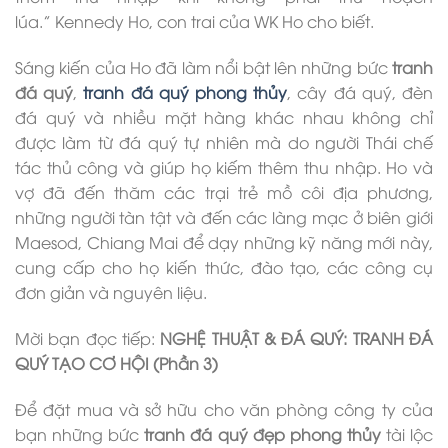
lúa.” Kennedy Ho, con trai của WK Ho cho biết.
Sáng kiến ​​của Ho đã làm nổi bật lên những bức
tranh
đá quý
,
tranh
đá quý
phong thủy
, cây đá quý, đèn
đá quý và nhiều mặt hàng khác nhau không chỉ
được làm từ đá quý tự nhiên mà do người Thái chế
tác thủ công và giúp họ kiếm thêm thu nhập. Ho và
vợ đã đến thăm các trại trẻ mồ côi địa phương,
những người tàn tật và đến các làng mạc ở biên giới
Maesod, Chiang Mai để dạy những kỹ năng mới này,
cung cấp cho họ kiến ​​thức, đào tạo, các công cụ
đơn giản và nguyên liệu.
Mời bạn đọc tiếp:
NGHỆ THUẬT & ĐÁ QUÝ: TRANH ĐÁ
QUÝ TẠO CƠ HỘI
(Phần 3)
Để đặt mua và sở hữu cho văn phòng công ty của
bạn những bức
tranh đá quý đẹp phong thủ
y
tài lộc