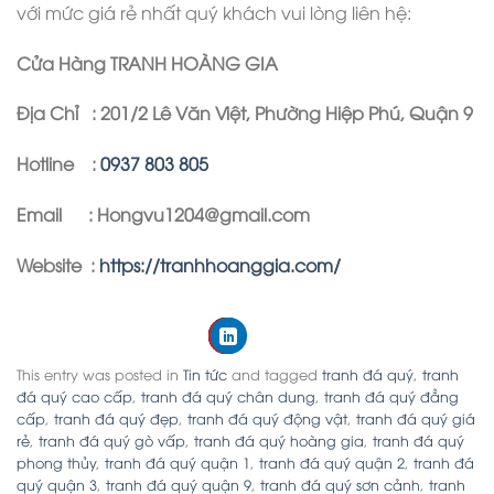
với mức giá rẻ nhất quý khách vui lòng liên hệ:
Cửa Hàng TRANH HOÀNG GIA
Địa Chỉ : 201/2 Lê Văn Việt, Phường Hiệp Phú, Quận 9
Hotline :
0937 803 805
Email : Hongvu1204@gmail.com
Website :
https://tranhhoanggia.com/
This entry was posted in
Tin tức
and tagged
tranh đá quý
,
tranh
đá quý cao cấp
,
tranh đá quý chân dung
,
tranh đá quý đẳng
cấp
,
tranh đá quý đẹp
,
tranh đá quý động vật
,
tranh đá quý giá
rẻ
,
tranh đá quý gò vấp
,
tranh đá quý hoàng gia
,
tranh đá quý
phong thủy
,
tranh đá quý quận 1
,
tranh đá quý quận 2
,
tranh đá
quý quận 3
,
tranh đá quý quận 9
,
tranh đá quý sơn cảnh
,
tranh