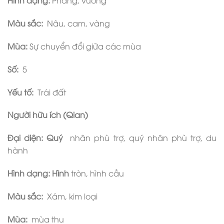
Hình dạng:
Phẳng, vuông
Màu sắc:
Nâu, cam, vàng
Mùa:
Sự chuyển đổi giữa các mùa
Số:
5
Yếu tố:
Trái đất
Người hữu ích (Qian)
Đại diện: Quý
nhân phù trợ, quý nhân phù trợ, du
hành
Hình dạng: Hình
tròn, hình cầu
Màu sắc:
Xám, kim loại
Mùa:
mùa thu