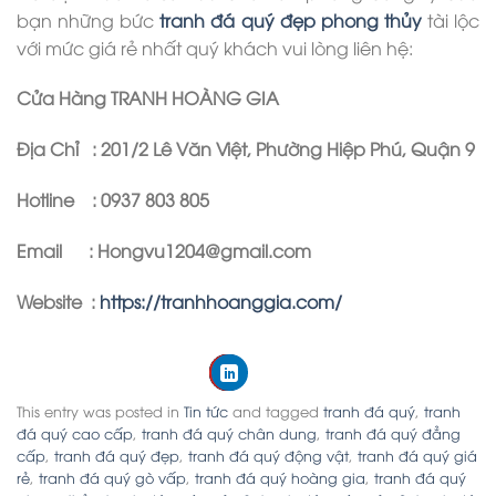
bạn những bức
tranh đá quý đẹp phong thủ
y
tài lộc
với mức giá rẻ nhất quý khách vui lòng liên hệ:
Cửa Hàng TRANH HOÀNG GIA
Địa Chỉ : 201/2 Lê Văn Việt, Phường Hiệp Phú, Quận 9
Hotline : 0937 803 805
Email : Hongvu1204@gmail.com
Website :
https://tranhhoanggia.com/
This entry was posted in
Tin tức
and tagged
tranh đá quý
,
tranh
đá quý cao cấp
,
tranh đá quý chân dung
,
tranh đá quý đẳng
cấp
,
tranh đá quý đẹp
,
tranh đá quý động vật
,
tranh đá quý giá
rẻ
,
tranh đá quý gò vấp
,
tranh đá quý hoàng gia
,
tranh đá quý