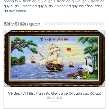
phong thủy
,
tranh đá quý quận 1
,
tranh đá quý quận 2
,
tranh đá
quý quận 3
,
tranh đá quý quận 9
,
tranh đá quý sơn cảnh
,
tranh
đá quý tphcm
.
Bài viết liên quan
Vẻ đẹp tự nhiên: Tranh Đá Quý và vẻ lôi cuốn của đá quý
Th9 27, 2023