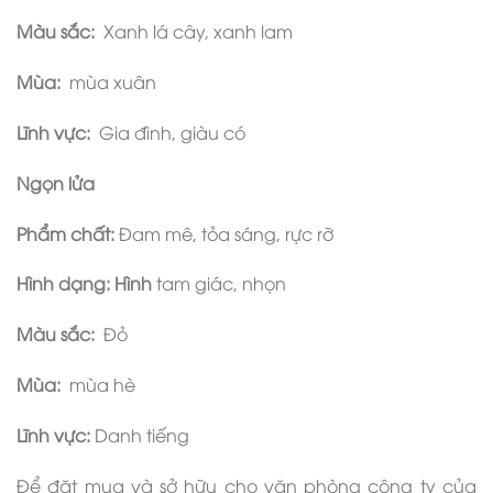
Màu sắc:
Xanh lá cây, xanh lam
Mùa:
mùa xuân
Lĩnh vực:
Gia đình, giàu có
Ngọn lửa
Phẩm chất:
Đam mê, tỏa sáng, rực rỡ
Hình dạng: Hình
tam giác, nhọn
Màu sắc:
Đỏ
Mùa:
mùa hè
Lĩnh vực:
Danh tiếng
Để đặt mua và sở hữu cho văn phòng công ty của