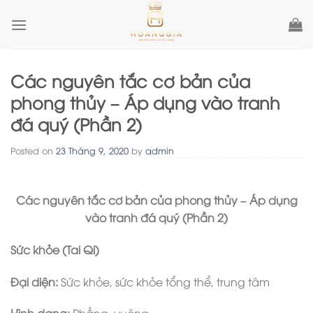
Skip
to
content
Các nguyên tắc cơ bản của
phong thủy – Áp dụng vào tranh
đá quý (Phần 2)
Posted on
23 Tháng 9, 2020
by
admin
Các nguyên tắc cơ bản của phong thủy
– Áp dụng
vào tranh đá quý (Phần 2)
Sức khỏe (Tai Qi)
Đại diện:
Sức khỏe, sức khỏe tổng thể, trung tâm