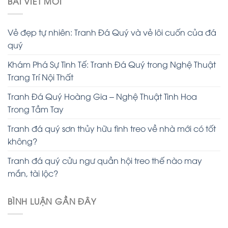
BÀI VIẾT MỚI
Vẻ đẹp tự nhiên: Tranh Đá Quý và vẻ lôi cuốn của đá
quý
Khám Phá Sự Tinh Tế: Tranh Đá Quý trong Nghệ Thuật
Trang Trí Nội Thất
Tranh Đá Quý Hoàng Gia – Nghệ Thuật Tinh Hoa
Trong Tầm Tay
Tranh đá quý sơn thủy hữu tình treo về nhà mới có tốt
không?
Tranh đá quý cửu ngư quần hội treo thế nào may
mắn, tài lộc?
BÌNH LUẬN GẦN ĐÂY