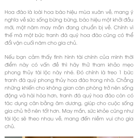
Hoa đào là loài hoa báo hiệu mùa xuân về, mang ý
nghĩa về sức sống bừng bừng, báo hiệu một khởi đầu
mới, một năm may mắn đang chuẩn bị về. Chính vì
thế mà một bức tranh đá quý hoa đào cũng có thể
đổi vận cuối năm cho gia chủ.
Nếu bạn cảm thấy tình hình tài chính của mình thời
điểm này có vấn đề thì hãy thử tham khảo mẹo
phong thủy tài lộc này nhé. Đó chính là treo 1 bức
tranh đá quý phong thủy hoa đào trong nhà. Chẳng
những khiến cho không gian căn phòng trở nên sống
động và hài hòa hơn, tranh đá quý hoa đào còn có
tác dụng cân bằng âm dương, giúp cho cuộc sống
gia chủ trở nên tốt hơn. May mắn, sức khỏe cũng như
tài lộc sẽ theo nhau về, mang đến niềm vui cho gia
chủ.