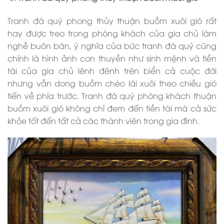
Tranh đá quý phong thủy thuận buồm xuôi gió rất
hay được treo trong phòng khách của gia chủ làm
nghề buôn bán, ý nghĩa của bức tranh đá quý cũng
chính là hình ảnh con thuyền như sinh mệnh và tiền
tài của gia chủ lênh đênh trên biển cả cuộc đời
nhưng vẫn dong buồm chèo lái xuôi theo chiều gió
tiến về phía trước. Tranh đá quý phòng khách thuận
buồm xuôi gió không chỉ đem đến tiền tài mà cả sức
khỏe tốt đến tất cả các thành viên trong gia đình.