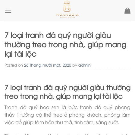
Skip
to
content
7 loại tranh đá quý người giàu
thường treo trong nhà, giúp mang
lại tài lộc
Posted on
26 Tháng mười một, 2020
by
admin
7 loại tranh đá quý người giàu thường
treo trong nhà, giúp mang lại tài lộc
Tranh đá quý hoa sen là bức tranh đá quý phong
thủy lí tưởng có thể treo ở phòng khách, phòng làm
việc để giúp tâm hồn thư thả, tĩnh tâm, sáng suốt.