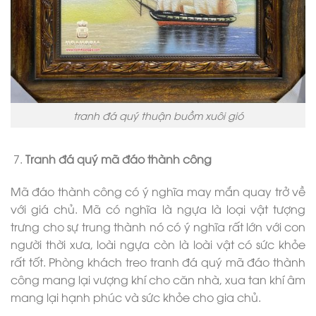
tranh đá quý thuận buồm xuôi gió
Tranh đá quý mã đáo thành công
Mã đáo thành công có ý nghĩa may mắn quay trở về
với giá chủ. Mã có nghĩa là ngựa là loại vật tượng
trưng cho sự trung thành nó có ý nghĩa rất lớn với con
người thời xưa, loài ngựa còn là loài vật có sức khỏe
rất tốt. Phòng khách treo tranh đá quý mã đáo thành
công mang lại vượng khí cho căn nhà, xua tan khí âm
mang lại hạnh phúc và sức khỏe cho gia chủ.