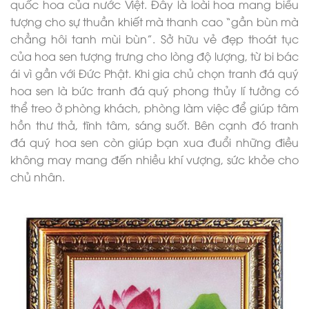
quốc hoa của nước Việt. Đây là loài hoa mang biểu
tượng cho sự thuần khiết mà thanh cao “gần bùn mà
chẳng hôi tanh mùi bùn”. Sở hữu vẻ đẹp thoát tục
của hoa sen tượng trưng cho lòng độ lượng, từ bi bác
ái vì gần với Đức Phật. Khi gia chủ chọn tranh đá quý
hoa sen là bức tranh đá quý phong thủy lí tưởng có
thể treo ở phòng khách, phòng làm việc để giúp tâm
hồn thư thả, tĩnh tâm, sáng suốt. Bên cạnh đó tranh
đá quý hoa sen còn giúp bạn xua đuổi những điều
không may mang đến nhiều khí vượng, sức khỏe cho
chủ nhân.