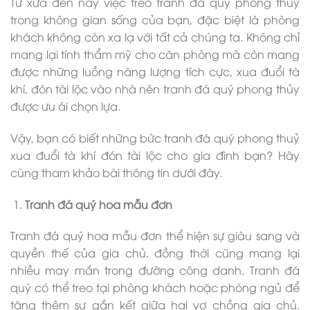
Từ xưa đến nay việc treo tranh đá quý phong thủy
trong không gian sống của bạn, đặc biệt là phòng
khách không còn xa lạ với tất cả chúng ta. Không chỉ
mang lại tính thẩm mỹ cho căn phòng mà còn mang
được những luồng năng lượng tích cực, xua đuổi tà
khí, đón tài lộc vào nhà nên tranh đá quý phong thủy
được ưu ái chọn lựa.
Vậy, bạn có biết những bức tranh đá quý phong thuỷ
xua đuổi tà khí đón tài lộc cho gia đình bạn? Hãy
cùng tham khảo bài thông tin dưới đây.
Tranh đá quý hoa mẫu đơn
Tranh đá quý hoa mẫu đơn thể hiện sự giàu sang và
quyền thế của gia chủ, đồng thời cũng mang lại
nhiều may mắn trong đường công danh. Tranh đá
quý có thể treo tại phòng khách hoặc phòng ngủ để
tăng thêm sự gắn kết giữa hai vợ chồng gia chủ.