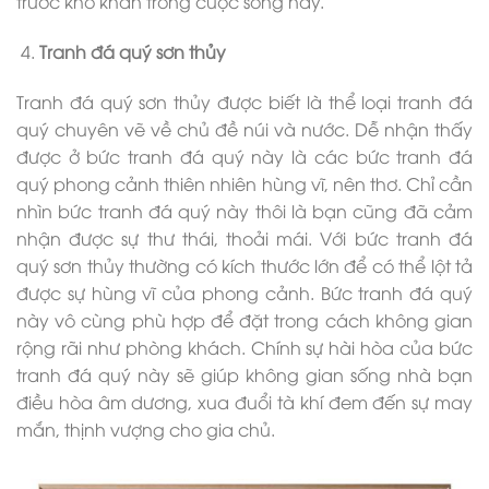
trước khó khăn trong cuộc sống này.
Tranh đá quý sơn thủy
Tranh đá quý sơn thủy được biết là thể loại tranh đá
quý chuyên vẽ về chủ đề núi và nước. Dễ nhận thấy
được ở bức tranh đá quý này là các bức tranh đá
quý phong cảnh thiên nhiên hùng vĩ, nên thơ. Chỉ cần
nhìn bức tranh đá quý này thôi là bạn cũng đã cảm
nhận được sự thư thái, thoải mái. Với bức tranh đá
quý sơn thủy thường có kích thước lớn để có thể lột tả
được sự hùng vĩ của phong cảnh. Bức tranh đá quý
này vô cùng phù hợp để đặt trong cách không gian
rộng rãi như phòng khách. Chính sự hài hòa của bức
tranh đá quý này sẽ giúp không gian sống nhà bạn
điều hòa âm dương, xua đuổi tà khí đem đến sự may
mắn, thịnh vượng cho gia chủ.