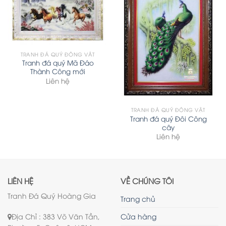
TRANH ĐÁ QUÝ ĐỘNG VẬT
Tranh đá quý Mã Đáo
Thành Công mới
Liên hệ
TRANH ĐÁ QUÝ ĐỘNG VẬT
Tranh đá quý Đôi Công
cây
Liên hệ
LIÊN HỆ
VỀ CHÚNG TÔI
Tranh Đá Quý Hoàng Gia
Trang chủ
Địa Chỉ : 383 Võ Văn Tần,
Cửa hàng