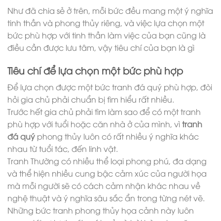
Như đã chia sẻ ở trên, mỗi bức đều mang một ý nghĩa
tinh thần và phong thủy riêng, và việc lựa chọn một
bức phù hợp với tinh thần làm việc của bạn cũng là
điều cần được lưu tâm, vậy tiêu chí của bạn là gì
Tiêu chí để lựa chọn một bức phù hợp
Để lựa chọn được một bức
tranh đá quý
phù hợp, đòi
hỏi gia chủ phải chuẩn bị tìm hiểu rất nhiều.
Trước hết gia chủ phải tìm làm sao để có một tranh
phù hợp với tuổi hoặc căn nhà ở của mình, vì
tranh
đá quý
phong thủy luôn có rất nhiều ý nghĩa khác
nhau từ tuổi tác, đến linh vật.
Tranh Thường có nhiều thể loại phong phú, đa dạng
và thể hiện nhiều cung bậc cảm xúc của người họa
mà mỗi người sẽ có cách cảm nhận khác nhau về
nghệ thuật và ý nghĩa sâu sắc ẩn trong từng nét vẽ.
Những bức tranh phong thủy họa cảnh này luôn