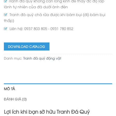
Tranh đá quý không cần lồng kính để thấy đc độ lấp
lánh tự nhiên của đá dưới ánh đèn
Tranh đá quý chà rửa được khi bám bụi (độ bám bụi
thấp)
Liên hệ: 0937 803 805 - 0931 780 852
DOWNLOAD CATALOG
Danh mục:
Tranh đá quý động vật
MÔ TẢ
ĐÁNH GIÁ (0)
Lợi ích khi bạn sỡ hữu Tranh Đá Quý