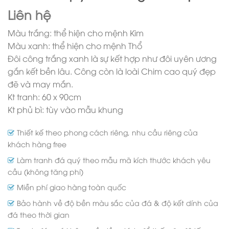
Liên hệ
Màu trắng: thể hiện cho mệnh Kim
Màu xanh: thể hiện cho mệnh Thổ
Đôi công trắng xanh là sự kết hợp như đôi uyên ương
gắn kết bền lâu. Công còn là loài Chim cao quý đẹp
đẽ và may mắn.
Kt tranh: 60 x 90cm
Kt phủ bì: tùy vào mẫu khung
Thiết kế theo phong cách riêng, nhu cầu riêng của
khách hàng free
Làm tranh đá quý theo mẫu mã kích thước khách yêu
cầu (không tăng phí)
Miễn phí giao hàng toàn quốc
Bảo hành về độ bền màu sắc của đá & độ kết dính của
đá theo thời gian