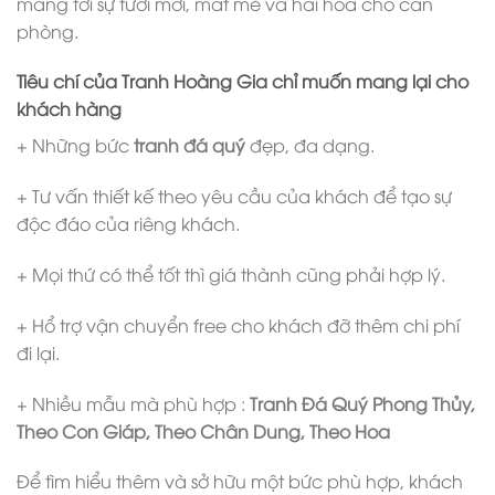
mang tới sự tươi mới, mát mẻ và hài hòa cho căn
phòng.
Tiêu chí của Tranh Hoàng Gia chỉ muốn mang lại cho
khách hàng
+ Những bức
tranh đá quý
đẹp, đa dạng.
+ Tư vấn thiết kế theo yêu cầu của khách để tạo sự
độc đáo của riêng khách.
+ Mọi thứ có thể tốt thì giá thành cũng phải hợp lý.
+ Hổ trợ vận chuyển free cho khách đỡ thêm chi phí
đi lại.
+ Nhiều mẫu mà phù hợp :
Tranh Đá Quý Phong Thủy,
Theo Con Giáp, Theo Chân Dung, Theo Hoa
Để tìm hiểu thêm và sở hữu một bức phù hợp, khách