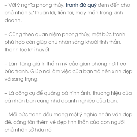
– Với ý nghĩa phong thủy,
tranh đá quý
đem đến cho
chủ nhân sự thuận lợi, tiền tài, may mắn trong kinh
doanh.
– Cũng theo quan niệm phong thủy, một bức tranh
phù hợp còn giúp chủ nhân sảng khoái tinh thần,
thanh lọc khí huyết.
– Làm tăng giá trị thẩm mỹ của gian phòng nơi treo
bức tranh. Giúp nơi làm việc của bạn trở nên xinh đẹp
và sang trọng.
– Là công cụ để quảng bá hình ảnh, thương hiệu của
cá nhân bạn cũng như doanh nghiệp của bạn.
– Mỗi bức tranh đều mang một ý nghĩa nhân văn đẹp
đẽ, càng tôn thêm vẻ đẹp tinh thần của con người
chủ nhân sở hữu nó.