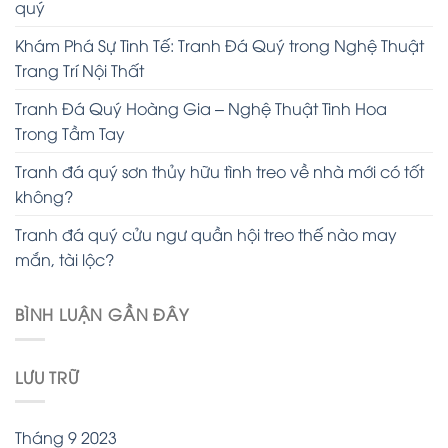
quý
Khám Phá Sự Tinh Tế: Tranh Đá Quý trong Nghệ Thuật
Trang Trí Nội Thất
Tranh Đá Quý Hoàng Gia – Nghệ Thuật Tinh Hoa
Trong Tầm Tay
Tranh đá quý sơn thủy hữu tình treo về nhà mới có tốt
không?
Tranh đá quý cửu ngư quần hội treo thế nào may
mắn, tài lộc?
BÌNH LUẬN GẦN ĐÂY
LƯU TRỮ
Tháng 9 2023