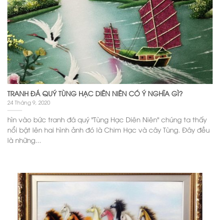
TRANH ĐÁ QUÝ TÙNG HẠC DIÊN NIÊN CÓ Ý NGHĨA GÌ?
24 Tháng 9, 2020
hìn vào bức tranh đá quý "Tùng Hạc Diên Niên" chúng ta thấy
nổi bật lên hai hình ảnh đó là Chim Hạc và cây Tùng. Đây đều
là những...