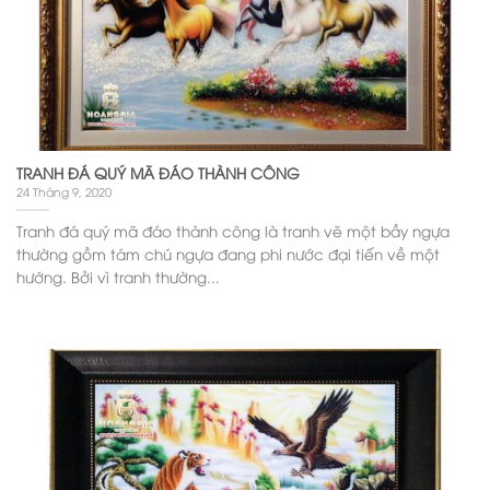
TRANH ĐÁ QUÝ MÃ ĐÁO THÀNH CÔNG
24 Tháng 9, 2020
Tranh đá quý mã đáo thành công là tranh vẽ một bầy ngựa
thường gồm tám chú ngựa đang phi nước đại tiến về một
hướng. Bởi vì tranh thường...