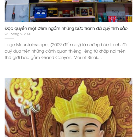
Độc quyền một đêm ngắm những bức tranh đá quý tinh xảo
23 Tháng 9, 2020
irage Mountainscapes (2009 đến nay) là những bức tranh đá
quý dựa trên những cảnh quan thiêng liêng từ khắp nơi trên
thế giới bao gồm Grand Canyon, Mount Sinai,...