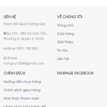
LIÊN HỆ
VỀ CHÚNG TÔI
Tranh Đá Quý Hoàng Gia
Trang chủ
Địa Chỉ : 383 Võ Văn Tần,
Cửa hàng
Phường 5, Quận 3, HCM.
Giới Thiệu
Hotline: 0931 780 852
Tin tức
Email:
Liên hệ
hongvu1204@gmail.com
CHÍNH SÁCH
FANPAGE FACEBOOK
Hướng dẫn mua hàng
Chính sách giao hàng
Hình thức thanh toán
Chính sách bảo hành đổi