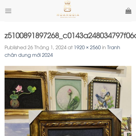
Skip
to
content
z5100891897268_c0143a248034797f0
Published
26 Tháng 1, 2024
at
1920 × 2560
in
Tranh
chân dung mới 2024