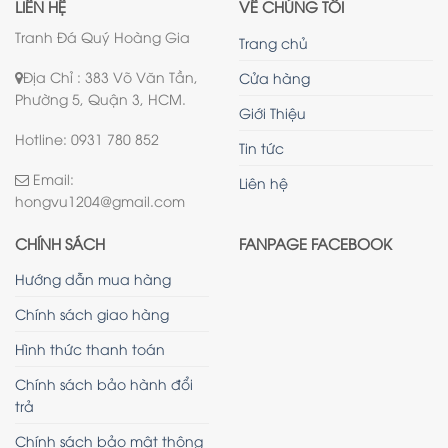
LIÊN HỆ
VỀ CHÚNG TÔI
Tranh Đá Quý Hoàng Gia
Trang chủ
Địa Chỉ : 383 Võ Văn Tần,
Cửa hàng
Phường 5, Quận 3, HCM.
Giới Thiệu
Hotline: 0931 780 852
Tin tức
Email:
Liên hệ
hongvu1204@gmail.com
CHÍNH SÁCH
FANPAGE FACEBOOK
Hướng dẫn mua hàng
Chính sách giao hàng
Hình thức thanh toán
Chính sách bảo hành đổi
trả
Chính sách bảo mật thông