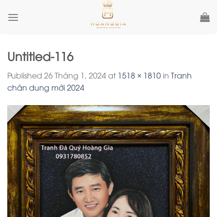
Skip
to
content
Untitled-116
Published
26 Tháng 1, 2024
at
1518 × 1810
in
Tranh
chân dung mới 2024