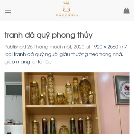
Skip
to
content
tranh đá quý phong thủy
Published
26 Tháng mười một, 2020
at
1920 × 2560
in
7
loại tranh đá quý người giàu thường treo trong nhà,
giúp mang lại tài lộc