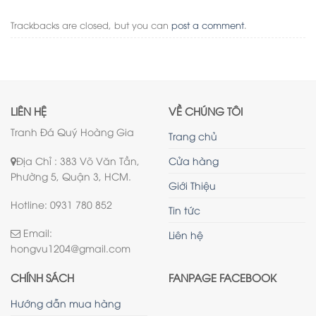
Trackbacks are closed, but you can
post a comment
.
LIÊN HỆ
VỀ CHÚNG TÔI
Tranh Đá Quý Hoàng Gia
Trang chủ
Địa Chỉ : 383 Võ Văn Tần,
Cửa hàng
Phường 5, Quận 3, HCM.
Giới Thiệu
Hotline: 0931 780 852
Tin tức
Email:
Liên hệ
hongvu1204@gmail.com
CHÍNH SÁCH
FANPAGE FACEBOOK
Hướng dẫn mua hàng