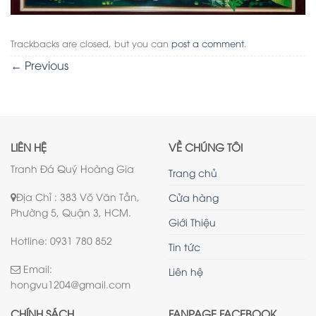
Trackbacks are closed, but you can
post a comment
.
←
Previous
LIÊN HỆ
VỀ CHÚNG TÔI
Tranh Đá Quý Hoàng Gia
Trang chủ
Địa Chỉ : 383 Võ Văn Tần,
Cửa hàng
Phường 5, Quận 3, HCM.
Giới Thiệu
Hotline: 0931 780 852
Tin tức
Email:
Liên hệ
hongvu1204@gmail.com
CHÍNH SÁCH
FANPAGE FACEBOOK