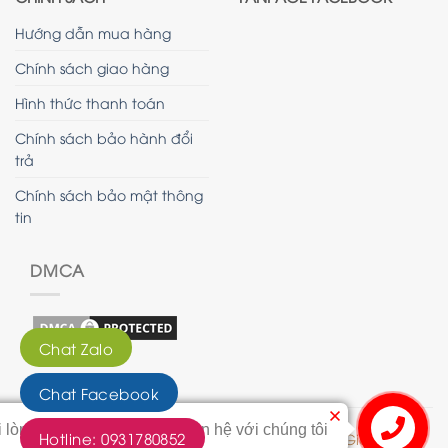
Hướng dẫn mua hàng
Chính sách giao hàng
Hình thức thanh toán
Chính sách bảo hành đổi
trả
Chính sách bảo mật thông
tin
DMCA
Chat Zalo
Chat Facebook
i lòng bấm vào nút này để liên hệ với chúng tôi
Hotline: 0931780852
© 2020 - Bản quyền của Tranh Hoàng Gia