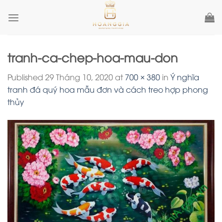
Skip
to
content
tranh-ca-chep-hoa-mau-don
Published
29 Tháng 10, 2020
at
700 × 380
in
Ý nghĩa
tranh đá quý hoa mẫu đơn và cách treo hợp phong
thủy