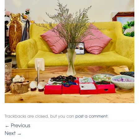
Trackbacks are closed, but you can
post a comment
.
←
Previous
Next
→