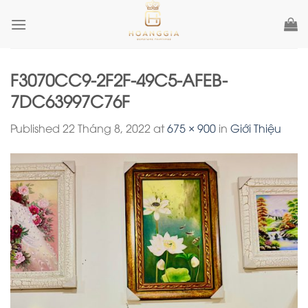
Skip
to
content
F3070CC9-2F2F-49C5-AFEB-
7DC63997C76F
Published
22 Tháng 8, 2022
at
675 × 900
in
Giới Thiệu