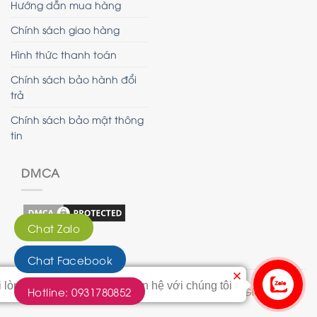
Hướng dẫn mua hàng
Chính sách giao hàng
Hình thức thanh toán
Chính sách bảo hành đổi
trả
Chính sách bảo mật thông
tin
DMCA
Chat Zalo
Chat Facebook
i lòng bấm vào nút này để liên hệ với chúng tôi
Hotline: 0931780852
© 2020 - Bản quyền của Tranh Hoàng Gia