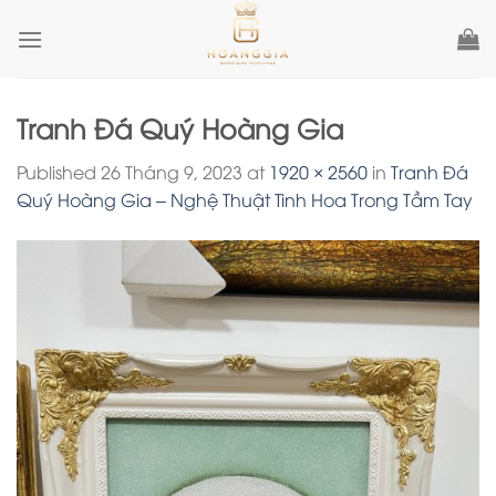
Skip
to
content
Tranh Đá Quý Hoàng Gia
Published
26 Tháng 9, 2023
at
1920 × 2560
in
Tranh Đá
Quý Hoàng Gia – Nghệ Thuật Tinh Hoa Trong Tầm Tay