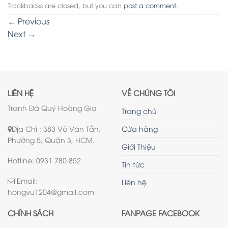
Trackbacks are closed, but you can
post a comment
.
←
Previous
Next
→
LIÊN HỆ
VỀ CHÚNG TÔI
Tranh Đá Quý Hoàng Gia
Trang chủ
Địa Chỉ : 383 Võ Văn Tần,
Cửa hàng
Phường 5, Quận 3, HCM.
Giới Thiệu
Hotline: 0931 780 852
Tin tức
Email:
Liên hệ
hongvu1204@gmail.com
CHÍNH SÁCH
FANPAGE FACEBOOK