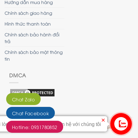
Hướng dẫn mua hàng
Chính sách giao hàng
Hình thức thanh toán
Chính sách bảo hành đổi
trả
Chính sách bảo mật thông
tin
DMCA
Chat Zalo
Chat Facebook
i lòng bấm vào nút này để liên hệ với chúng tôi
Hotline: 0931780852
© 2020 - Bản quyền của Tranh Hoàng Gia