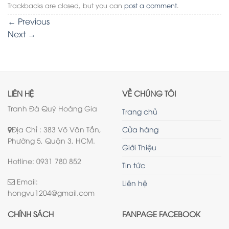
Trackbacks are closed, but you can
post a comment
.
←
Previous
Next
→
LIÊN HỆ
VỀ CHÚNG TÔI
Tranh Đá Quý Hoàng Gia
Trang chủ
Địa Chỉ : 383 Võ Văn Tần,
Cửa hàng
Phường 5, Quận 3, HCM.
Giới Thiệu
Hotline: 0931 780 852
Tin tức
Email:
Liên hệ
hongvu1204@gmail.com
CHÍNH SÁCH
FANPAGE FACEBOOK