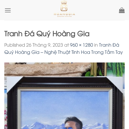
Skip
to
content
Tranh Đá Quý Hoàng Gia
Published
26 Tháng 9, 2023
at
960 × 1280
in
Tranh Đá
Quý Hoàng Gia – Nghệ Thuật Tinh Hoa Trong Tầm Tay