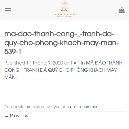
Skip
to
content
ma-dao-thanh-cong-_-tranh-da-
quy-cho-phong-khach-may-man-
539-1
Published
11 Tháng 9, 2020
at
1 × 1
in
MÃ ĐÁO THÀNH
CÔNG _ TRANH ĐÁ QUÝ CHO PHÒNG KHÁCH MAY
MẮN.
Trackbacks are closed, but you can
post a comment
.
←
Previous