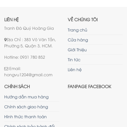
LIÊN HỆ
VỀ CHÚNG TÔI
Tranh Đá Quý Hoàng Gia
Trang chủ
Địa Chỉ : 383 Võ Văn Tần,
Cửa hàng
Phường 5, Quận 3, HCM.
Giới Thiệu
Hotline: 0931 780 852
Tin tức
Email:
Liên hệ
hongvu1204@gmail.com
CHÍNH SÁCH
FANPAGE FACEBOOK
Hướng dẫn mua hàng
Chính sách giao hàng
Hình thức thanh toán
Chính sách bảo hành đổi