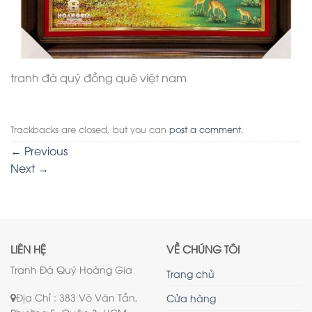
tranh đá quý đồng quê việt nam
Trackbacks are closed, but you can
post a comment
.
←
Previous
Next
→
LIÊN HỆ
VỀ CHÚNG TÔI
Tranh Đá Quý Hoàng Gia
Trang chủ
Địa Chỉ : 383 Võ Văn Tần,
Cửa hàng