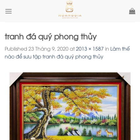
Skip
to
content
tranh đá quý phong thủy
Published
23 Tháng 9, 2020
at
2013 × 1587
in
Làm thế
nào để sưu tập tranh đá quý phong thủy