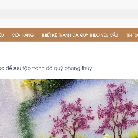
ỆU
CỬA HÀNG
THIẾT KẾ TRANH ĐÁ QUÝ THEO YÊU CẦU
TIN T
ào để sưu tập tranh đá quý phong thủy