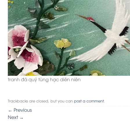
tranh đá quý tùng hạc diên niên
Trackbacks are closed, but you can
post a comment
.
←
Previous
Next
→