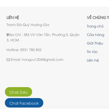
LIÊN HỆ
VỀ CHÚNG T
Tranh Đá Quý Hoàng Gia
Trang chủ
Địa Chỉ : 383 Võ Văn Tần, Phường 5, Quận
Cửa hàng
3, HCM.
Giới Thiệu
Hotline: 0931 780 852
Tin tức
Email: hongvu1204@gmail.com
Liên hệ
Chat Zalo
Chat Facebook