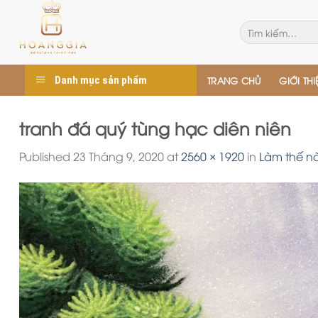
Skip
to
Tìm
kiếm:
content
Danh mục sản phẩm
TRANG CHỦ
GIỚI THI
tranh đá quý tùng hạc diên niên
Published
23 Tháng 9, 2020
at
2560 × 1920
in
Làm thế n