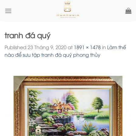
Skip
to
content
tranh đá quý
Published
23 Tháng 9, 2020
at
1891 × 1478
in
Làm thế
nào để sưu tập tranh đá quý phong thủy