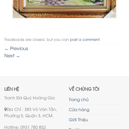
Trackbacks are closed, but you can
post a comment
.
←
Previous
Next
→
LIÊN HỆ
VỀ CHÚNG TÔI
Tranh Đá Quý Hoàng Gia
Trang chủ
Địa Chỉ : 383 Võ Văn Tần,
Cửa hàng
Phường 5, Quận 3, HCM.
Giới Thiệu
Hotline: 0931 780 852