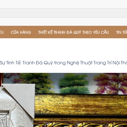
ỆU
CỬA HÀNG
THIẾT KẾ TRANH ĐÁ QUÝ THEO YÊU CẦU
TIN T
ự Tinh Tế: Tranh Đá Quý trong Nghệ Thuật Trang Trí Nội Th