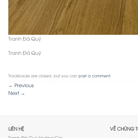
Tranh Đá Quý
Tranh Đá Quý
Trackbacks are closed, but you can
post a comment
.
←
Previous
Next
→
LIÊN HỆ
VỀ CHÚNG T
Tranh Đá Quý Hoàng Gia