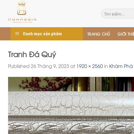
Skip
to
Tìm
kiếm:
content
Danh mục sản phẩm
TRANG CHỦ
GIỚI THI
Tranh Đá Quý
Published
26 Tháng 9, 2023
at
1920 × 2560
in
Khám Phá S