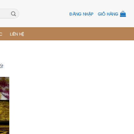
ĐĂNG NHẬP
GIỎ HÀNG
ỨC
LIÊN HỆ
ất