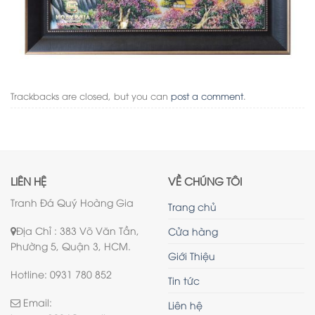
Trackbacks are closed, but you can
post a comment
.
LIÊN HỆ
VỀ CHÚNG TÔI
Tranh Đá Quý Hoàng Gia
Trang chủ
Địa Chỉ : 383 Võ Văn Tần,
Cửa hàng
Phường 5, Quận 3, HCM.
Giới Thiệu
Hotline: 0931 780 852
Tin tức
Email:
Liên hệ