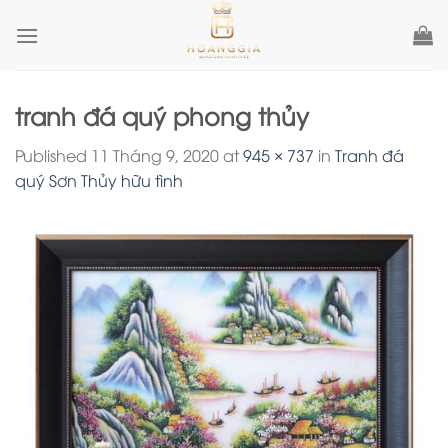
Skip
to
content
tranh đá quý phong thủy
Published
11 Tháng 9, 2020
at
945 × 737
in
Tranh đá
quý Sơn Thủy hữu tình