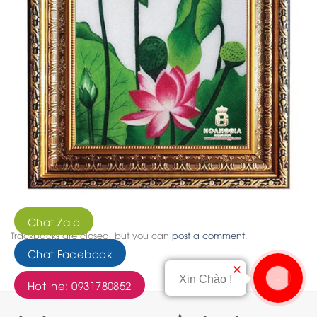
Chat Zalo
Trackbacks are closed, but you can
post a comment
.
Chat Facebook
Xin Chào !
Hotline: 0931780852
Liên hệ