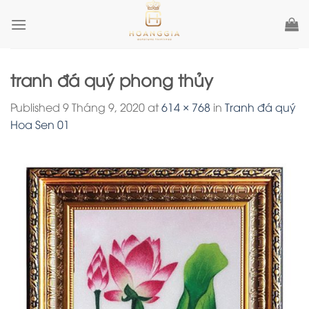
Skip
to
content
tranh đá quý phong thủy
Published
9 Tháng 9, 2020
at
614 × 768
in
Tranh đá quý
Hoa Sen 01