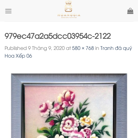
Skip
to
content
979ec47a2a5dcc03954c-2122
Published
9 Tháng 9, 2020
at
580 × 768
in
Tranh đá quý
Hoa Xếp 06