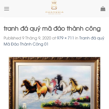
Skip
to
content
tranh đá quý mã đáo thành công
Published
9 Tháng 9, 2020
at
979 × 711
in
Tranh đá quý
Mã Đáo Thành Công 01