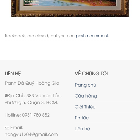
Trackbacks are closed, but you can
post a comment
.
LIÊN HỆ
VỀ CHÚNG TÔI
Tranh Đá Quý Hoàng Gia
Trang chủ
Địa Chỉ : 383 Võ Văn Tần,
Cửa hàng
Phường 5, Quận 3, HCM.
Giới Thiệu
Hotline: 0931 780 852
Tin tức
Email:
Liên hệ
hongvu1204@gmail.com