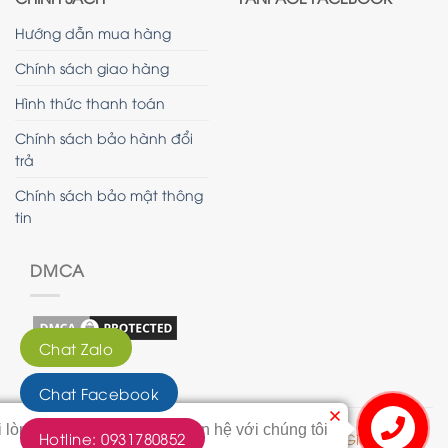
Hướng dẫn mua hàng
Chính sách giao hàng
Hình thức thanh toán
Chính sách bảo hành đổi
trả
Chính sách bảo mật thông
tin
DMCA
Chat Zalo
Chat Facebook
i lòng bấm vào nút này để liên hệ với chúng tôi
Hotline: 0931780852
© 2020 - Bản quyền của Tranh Hoàng Gia