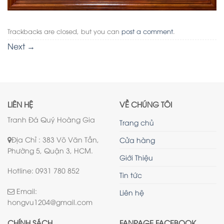
Trackbacks are closed, but you can
post a comment
.
Next
→
LIÊN HỆ
VỀ CHÚNG TÔI
Tranh Đá Quý Hoàng Gia
Trang chủ
Địa Chỉ : 383 Võ Văn Tần,
Cửa hàng
Phường 5, Quận 3, HCM.
Giới Thiệu
Hotline: 0931 780 852
Tin tức
Email:
Liên hệ
hongvu1204@gmail.com
CHÍNH SÁCH
FANPAGE FACEBOOK