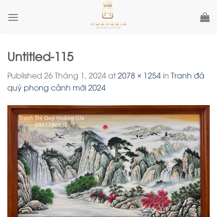
Skip
to
content
Untitled-115
Published
26 Tháng 1, 2024
at
2078 × 1254
in
Tranh đá
quý phong cảnh mới 2024