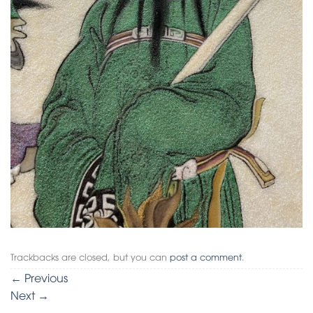
Trackbacks are closed, but you can
post a comment
.
←
Previous
Next
→