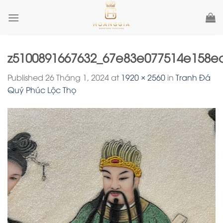
Skip
to
content
z5100891667632_67e83e077514e158e
Published
26 Tháng 1, 2024
at
1920 × 2560
in
Tranh Đá
Quý Phúc Lộc Thọ