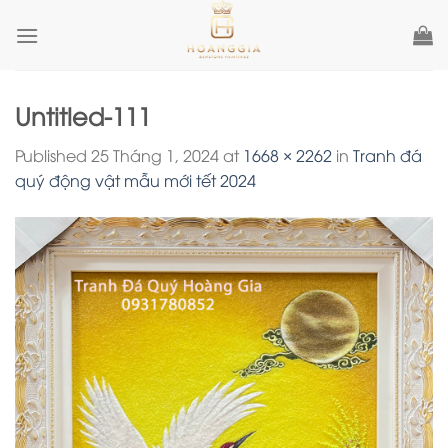
Skip
to
content
Untitled-111
Published
25 Tháng 1, 2024
at
1668 × 2262
in
Tranh đá
quý động vật mẫu mới tết 2024