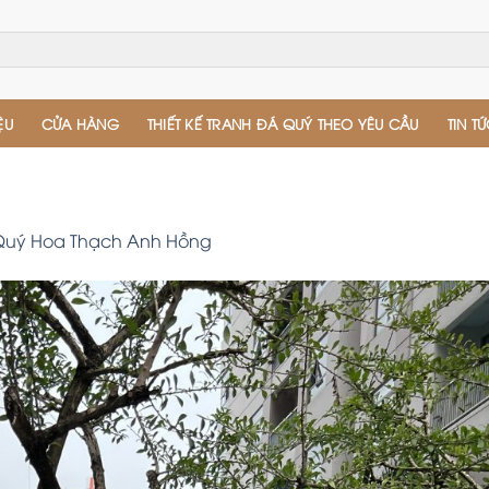
ỆU
CỬA HÀNG
THIẾT KẾ TRANH ĐÁ QUÝ THEO YÊU CẦU
TIN T
Quý Hoa Thạch Anh Hồng