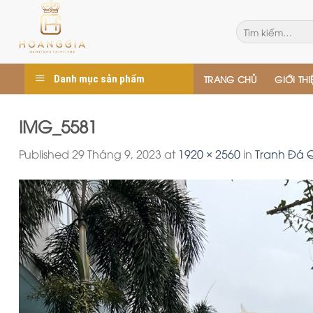
Skip
to
Tìm
kiếm:
content
Danh mục sản phẩm
TRANG CHỦ
GIỚI THI
IMG_5581
Published
29 Tháng 9, 2023
at
1920 × 2560
in
Tranh Đá 