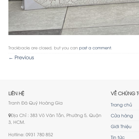
Trackbacks are closed, but you can
post a comment
.
←
Previous
LIÊN HỆ
VỀ CHÚNG T
Tranh Đá Quý Hoàng Gia
Trang chủ
Địa Chỉ : 383 Võ Văn Tần, Phường 5, Quận
Cửa hàng
3, HCM.
Giới Thiệu
Hotline: 0931 780 852
Tin tức