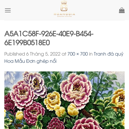
Skip
to
content
A5A1C58F-926E-40E9-B454-
6E199B0518E0
Published
6 Tháng 5, 2022
at
700 × 700
in
Tranh đá quý
Hoa Mẫu Đơn ghép nổi